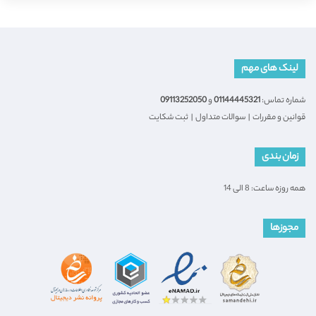
لینک های مهم
شماره تماس:
01144445321
و
09113252050
قوانین و مقررات
|
سوالات متداول
|
ثبت شکایت
زمان بندی
همه روزه ساعت: 8 الی 14
مجوزها