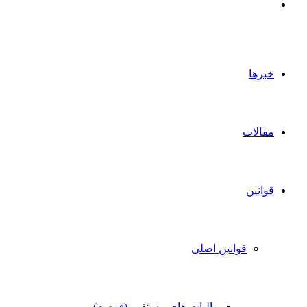
جستجو
برای
خبرها
مقالات
قوانین
قوانین اصلی
مالیات های مستقیم (ق م م)