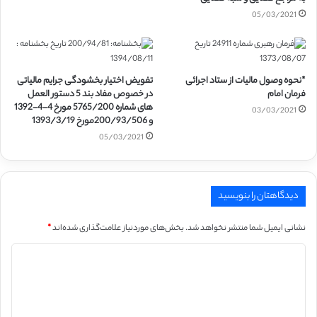
05/03/2021
*نحوه وصول مالیات از ستاد اجرائی
تفویض اختیار بخشودگی جرایم مالیاتی
فرمان امام
در خصوص مفاد بند 5 دستور العمل
های شماره 5765/200 مورخ 4-4-1392
03/03/2021
و 200/93/506مورخ 1393/3/19
05/03/2021
دیدگاهتان را بنویسید
نشانی ایمیل شما منتشر نخواهد شد.
بخش‌های موردنیاز علامت‌گذاری شده‌اند
*
د
ی
د