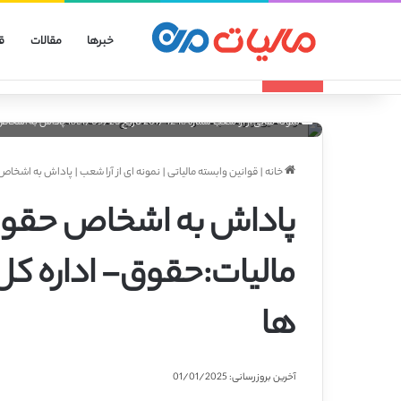
خبرها
مقالات
ق
انواع الگوهای صورتحساب الکترونیکی
تازه مالیاتی
نمونه هایی از ارا شعب شماره 201/4248 تاریخ 1381/05/28 پاداش به اشخاص حقوقی و ماده 82- منبع مالیات:حقوق- اداره کل مربوط: مالیات بر شرکتها
خانه
|
قوانین وابسته مالیاتی
|
نمونه ای از آرا شعب
|
پاداش به اشخاص حقوقی و ماده 82 – منبع مالیات
مالیات:حقوق- اداره کل
ها
آخرین بروزرسانی: 01/01/2025