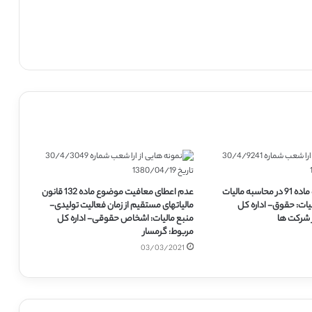
قسمت آخر بند 8 ماده 91 در محاسبه مالیات
عدم اعطای معافیت موضوع ماده 132 قانون
ات: حقوق- اداره کل
مالیاتهای مستقیم از زمان فعالیت تولیدی-
ر شرکت ها
منبع مالیات: اشخاص حقوقی- اداره کل
مربوط: گرمسار
03/03/2021