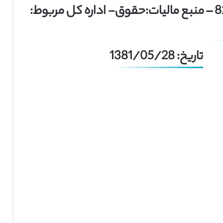
پاداش به اشخاص حقوقی و ماده 82 – منبع مالیات:حقوق- اداره کل مربوط:
تاریخ: 1381/05/28