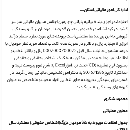
اداره کل امور مالیاتی استان….
احتراما، در اجرای بند 6 بیانیه پایانی چهارمین اجلاس مدیران مالیاتی سراسر
کشور در کرمانشاه، در خصوص تعیین 5 درصد از مودیان بزرگ و رسیدگی
گروهی به این پرونده ها مقتضی است پرونده های مورد نظر با سطح درآمد
ابرازی 8 میلیارد ریال و بالاتر و در صورت عدم انتخاب تعداد مورد نظر، مودیان با
درآمد مشمول مالیات سال قبل 000/000/000/2 ریال و بالاتر انتخاب و
اطلاعات مربوط به مودیان مذکور به تفکیک اشخاص حقیقی و حقوقی
بصورت لوح فشرده (CD) تحت نرم افزار Excel به شرح فرم پیوست تهیه و
حداکثر تا تاریخ 30/6/1386 به دفتر امور تشخیص مالیاتی ارسال گردد. در
ضمن برای رسیدگی به پرونده های انتخابی افراد مجرب و متخصص به عنوان
گروههای رسیدگی تعیین گردند.
محمود شکری
معاون عملیاتی
جدول اطلاعات مربوط به 5% مودیان بزرگ(اشخاص حقوقی) عملکرد سال