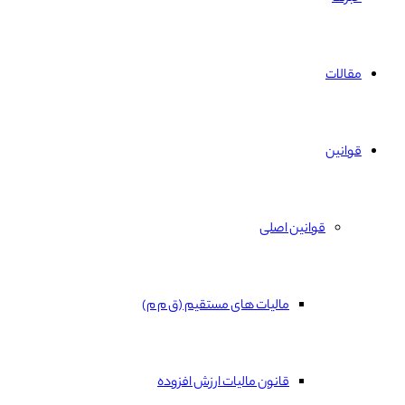
مقالات
قوانین
قوانین اصلی
مالیات های مستقیم (ق م م)
قانون مالیات ارزش افزوده