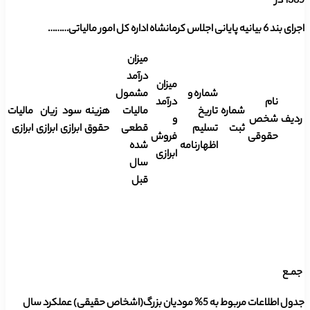
1385 در
اجرای بند 6 بیانیه پایانی اجلاس کرمانشاه اداره کل امور مالیاتی………
میزان
درآمد
میزان
شماره و
مشمول
نام
درآمد
شماره
تاریخ
مالیات
هزینه
سود
زیان
مالیات
ردیف
شخص
و
ثبت
تسلیم
قطعی
حقوق
ابرازی
ابرازی
ابرازی
حقوقی
فروش
اظهارنامه
شده
ابرازی
سال
قبل
جمـع
جدول اطلاعات مربوط به 5% مودیان بزرگ(اشخاص حقیقی) عملکرد سال