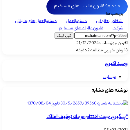
ماده ۹۷ قانون مالیات های مستقیم
برچسب ها
اشخاص حقوقی
دستورالعمل
دستورالعمل های مالیاتی
شرکت
قانون مالیات های مستقیم
کپی لینک
آخرین بروزرسانی: 21/12/2024
13
زمان تقریبی مطالعه 2 دقیقه
وحید اکبری
وبسایت
نوشته های مشابه
*پیگیری جهت اختتام مرحله توقیف املاک