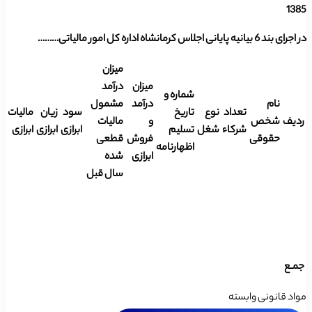
1385
در اجرای بند 6 بیانیه پایانی اجلاس کرمانشاه اداره کل امور مالیاتی………
میزان
میزان
درآمد
شماره و
نام
درآمد
مشمول
تعداد
نوع
تاریخ
سود
زیان
مالیات
ردیف
شخص
و
مالیات
شرکاء
شغل
تسلیم
ابرازی
ابرازی
ابرازی
حقوقی
فروش
قطعی
اظهارنامه
ابرازی
شده
سال قبل
جمـع
مواد قانونی وابسته