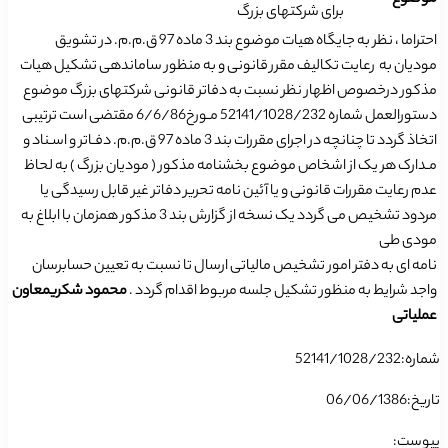
موضوع
برای شرکتهای بزرگ
احتراما ، نظر به جایگاه هیات موضوع بند 3 ماده 97 ق.م.م. در تشویق
مودیان به رعایت تکالیف مقرر قانونی و به منظور ساماندهی تشکیل هیات
مذکور درخصوص اظهار نظر نسبت به دفاتر قانونی شرکتهای بزرگ موضوع
دستورالعمل شماره 52141/1028/232 مـورخ6/6/86 مقتضی است ترتیبی
اتخاذ گردد تا چنانچه در اجرای مقررات بند 3 ماده 97 ق.م.م. دفـاتر و اسـناد و
مـدارک هر یک از اشخاص موضوع بخشنامه مذکور ( مودیان بزرگ ) به لحاظ
عدم رعایت مقررات قانونی و یا آئین نامه تحریر دفاتر غیر قابل رسیدگی یا
مردود تشخیص می گردد یک نسخه از گزارش بند 3 مذکور همزمان با ابلاغ به
مودی طی
نامه ای به دفتر امور تشخیص مالیاتی ارسال تا نسبت به تعیین حسابرسان
واجد شرایط به منظور تشکیل جلسه مربوط اقدام گردد .
محمود شکری
معاون
عملیاتی
شماره:52141/1028/232
تاریخ:06/06/1386
پیوست: