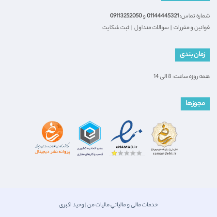
شماره تماس:
01144445321
و
09113252050
قوانین و مقررات
|
سوالات متداول
|
ثبت شکایت
زمان بندی
همه روزه ساعت: 8 الی 14
مجوزها
خدمات مالی و مالیاتیِ مالیات من | وحید اکبری