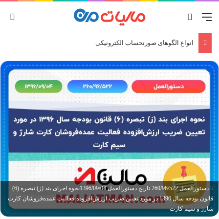
منو
جستجو برای
ورو
انواع الگوهای صورتحساب الکترونیکی
دستورالعمل 260/96/522 تاریخ دستورالعمل 1396/09/04نحوه اجرای بند (ز) تبصره (6)
قانون بودجه سال 1396 در مورد تعیین ضریب ارزش‌افزوده فعالیت عمده‌فروشان کارت
شارژ و سیم کارت