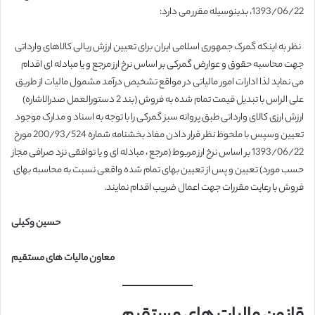
1393/06/22، بدینوسیله مقرر می دارد:
نظر به اینکه گمرک جمهوری اسلامی ایران برای تعیین ارزش ریالی کالاهای وارداتی
جهت محاسبه حقوق و عوارض گمرکی بر اساس نرخ ارز مرجع و یا مبادله ای اقدام
می نماید لذا ادارات امور مالیاتی در مواقع تشخیص درآمد مشمول مالیات از طریق
علی الراس با تبدیل قیمت تمام شده به فروش (بند 2 دستورالعمل صدرالاشاره)
ارزش ارزی کالای وارداتی طبق پروانه سبز گمرکی را با توجه به اسناد و مدارک موجود
تعیین وسپس با ملحوظ نظر قرار دادن مفاد بخشنامه شماره 200/93/524 مورخ
1393/06/22 بر اساس نرخ ارز مربوط (مرجع ، مبادله ای و یا توافقی نزد صرافی مجاز
حسب مورد) تعیین و پس از تعیین بهای تمام شده واقعی نسبت به محاسبه بهای
فروش با رعایت مقررات جهت اعمال ضریب اقدام نمایند.
حسین وکیلی
معاون مالیات های مستقیم