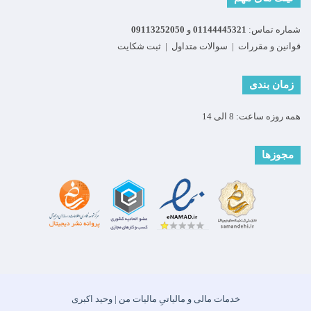
شماره تماس:
01144445321
و
09113252050
قوانین و مقررات
|
سوالات متداول
|
ثبت شکایت
زمان بندی
همه روزه ساعت: 8 الی 14
مجوزها
خدمات مالی و مالیاتیِ مالیات من | وحید اکبری