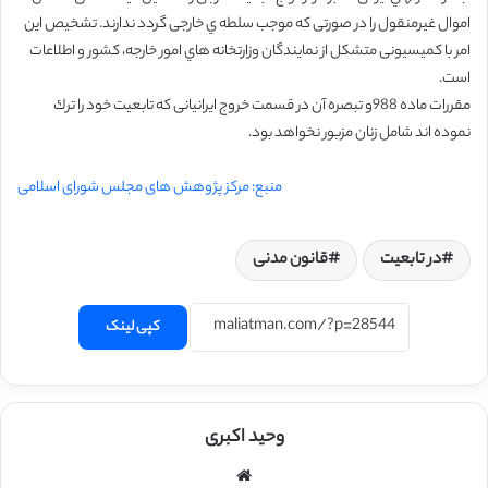
اموال غیرمنقول را در صورتی که موجب سلطه ي خارجی گردد ندارند. تشخیص این
امر با کمیسیونی متشکل از نمایندگان وزارتخانه هاي امور خارجه، کشور و
اطلاعات
است.
مقررات ماده 988و تبصره آن در قسمت خروج ایرانیانی که تابعیت خود را ترك
نموده اند
شامل زنان مزبور نخواهد بود.
منبع: مرکز پژوهش های مجلس شورای اسلامی
در تابعیت
قانون مدنی
کپی لینک
وحید اکبری
وبسایت