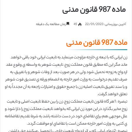
ماده 987 قانون مدنی
آخرین بروزرسانی: 22/01/2023
45
زمان مطالعه یک دقیقه
ماده 987 قانون مدنی
زن ایرانی که با تبعه ي خارجه مزاوجت مینماید به تابعیت ایرانی خود باقی خواهد
ماند
مگر این که مطابق قانون مملکت زوج، تابعیت شوهر به واسطه ي وقوع عقد
ازدواج به
زوجه تحمیل شود ولی در هر صورت بعد از وفات شوهر و یا تفریق، به
صرف تقدیم
درخواست به وزارت امور خارجه به انضمام ورقه ي تصدیق فوت شوهر
و یا سند تفریق،
تابعیت اصلیه زن با جمیع حقوق و امتیازات راجعه به آن مجدداً به او
تعلق خواهد گرفت.
تبصره : 1هر گاه قانون تابعیت مملکت زوج، زن را بین حفظ تابعیت اصلی و تابعیت
زوج
مخیر بگذارد در این مورد زن ایرانی که بخواهد تابعیت مملکت زوج را دارا شود و
علل
موجهی هم براي تقاضاي خود در دست داشته باشد به شرط تقدیم تقاضانامه
ي کتبی به
وزارت امور خارجه ممکن است با تقاضاي او موافقت گردد.
تبصره : 2زنهاي ایرانی که بر اثر ازدواج تابعیت خارجی را تحصیل میکنند حق داشتن