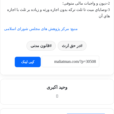
2-دیون و واجبات مالی متوفی؛
3-وصایاي میت تا ثلث ترکه بدون اجازه ورثه و زیاده بر ثلث با اجازه
هاي آن
منبع: مرکز پژوهش های مجلس شورای اسلامی
در حق ارث
قانون مدنی
کپی لینک
وحید اکبری
وبسایت