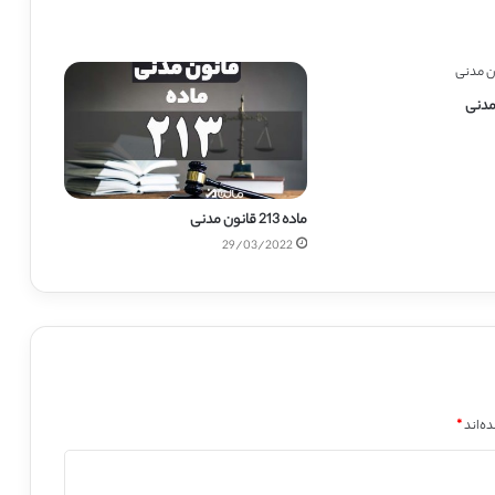
ماده 213 قانون مدنی
29/03/2022
ه‌اند
*