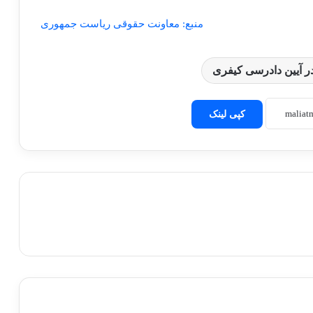
منبع: معاونت حقوقی ریاست جمهوری
ر آیین دادرسی کیفری
کپی لینک