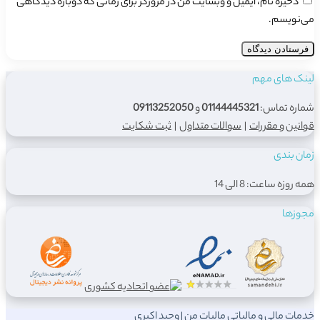
ذخیره نام، ایمیل و وبسایت من در مرورگر برای زمانی که دوباره دیدگاهی
می‌نویسم.
لینک های مهم
شماره تماس:
01144445321
و
09113252050
قوانین و مقررات
|
سوالات متداول
|
ثبت شکایت
زمان بندی
همه روزه ساعت: 8 الی 14
مجوزها
خدمات مالی و مالیاتیِ مالیات من | وحید اکبری