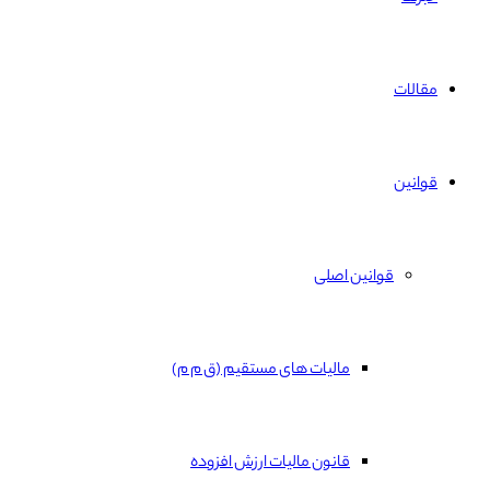
مقالات
قوانین
قوانین اصلی
مالیات های مستقیم (ق م م)
قانون مالیات ارزش افزوده