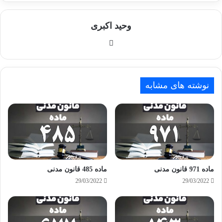
وحید اکبری
وبسایت
نوشته های مشابه
ماده 971 قانون مدنی
ماده 485 قانون مدنی
29/03/2022
29/03/2022