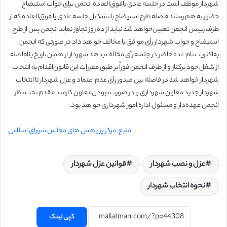
شهردار موظف است در جلسه عادی یا‌فوق‌العاده انجمن برای جواب استیضاح
حضور به هم رساند فاصله طرح استیضاح با تشکیل جلسه عادی یا فوق‌العاده که از
طرف رییس انجمن تعیین‌خواهد شد نباید از ده روز تجاوز نماید انجمن پس از طرح
استیضاح و جواب شهردار رأی موافق یا مخالف خواهد داد در صورتی که انجمن
به‌اکثریت تام عده حاضر در جلسه رأی مخالف بدهد شهردار از همان تاریخ بلافاصله
از شغل خود برکنار و از طرف انجمن فوراً بر طبق مقررات این قانون‌اقدام به انتخاب
شهردار خواهد شد در فاصله بین صدور رأی عدم اعتماد و عزل شهردار تا انتخاب
شهردار جدید معاون شهرداری و در صورت نبودن‌معاون کارمند مقدم تحت نظر
انجمن عهده‌دار و مسئول اداره امور شهرداری خواهد بود.
منبع: مرکز پژوهش های مجلس شورای اسلامی
عزل و نصب شهردار
قوانین عزل شهردار
نحوه انتخاب شهردار
کپی لینک