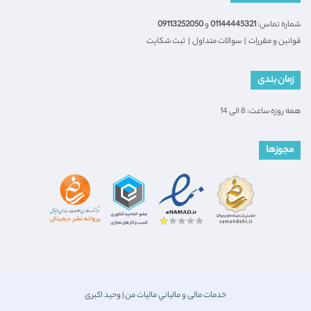
شماره تماس:
01144445321
و
09113252050
قوانین و مقررات
|
سوالات متداول
|
ثبت شکایت
زمان بندی
همه روزه ساعت: 8 الی 14
مجوزها
خدمات مالی و مالیاتیِ مالیات من | وحید اکبری