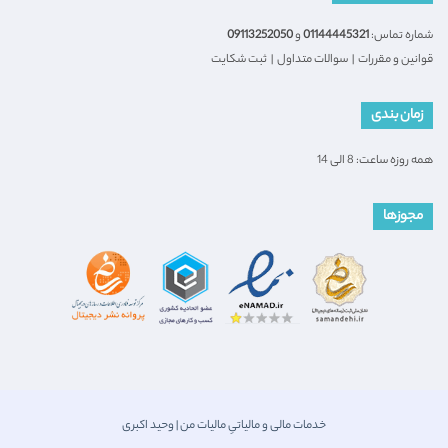
شماره تماس:
01144445321
و
09113252050
قوانین و مقررات
|
سوالات متداول
|
ثبت شکایت
زمان بندی
همه روزه ساعت: 8 الی 14
مجوزها
خدمات مالی و مالیاتیِ مالیات من | وحید اکبری