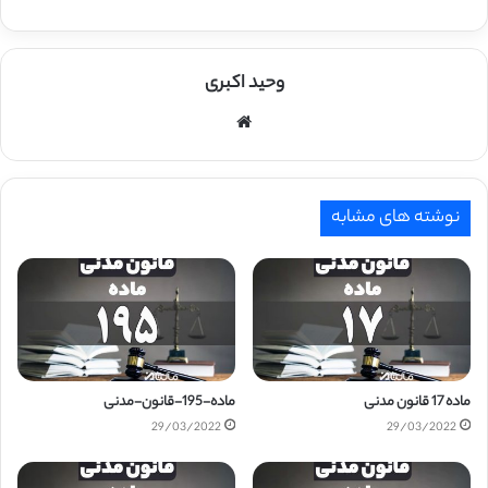
وحید اکبری
وبسایت
نوشته های مشابه
ماده 17 قانون مدنی
ماده-195-قانون-مدنی
29/03/2022
29/03/2022