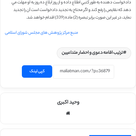
دادخواست‌ دهنده به‌ طور كتبي اطلاع داده و از‌ روز ابلاغ ده روز به‌ او مهلت مي‌
دهد كه نقايص را رفع كند و اگر محتاج به تجديد دادخواست است آن را تجديد
نمايد، در غير اين‌ صورت برابر تبصره (2)‌ ماده (339) اقدام خواهد شد.
منبع:مرکز پژوهش های مجلس شورای اسلامی
‌ترتیب اقامه دعوی و احضار متداعیین
کپی لینک
وحید اکبری
وبسایت