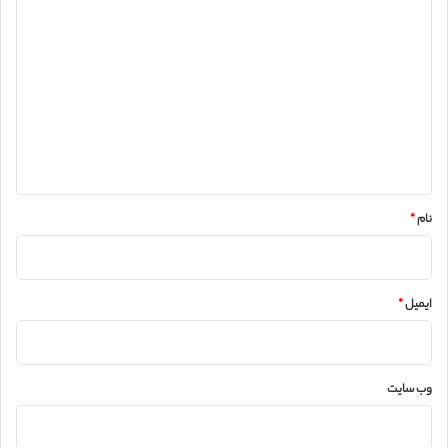
د
ی
د
گ
ا
ه
*
نام
*
ایمیل
*
وب‌ سایت