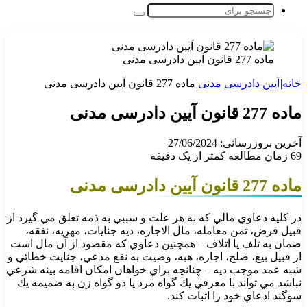
جستجو
برای
ماده 277 قانون آیین دادرسی مدنی
خانه
|
آیین دادرسی مدنی
|
ماده 277 قانون آیین دادرسی مدنی
ماده 277 قانون آیین دادرسی مدنی
آخرین بروزرسانی: 27/06/2024
69
زمان مطالعه کمتر از یک دقیقه
ماده 277 قانون آیین دادرسی مدنی
در كليه دعاوي مالي كه به هر علت و سببي به ذمه تعلق مي‌ گيرد از
قبيل قرض، ثمن معامله، مال‌ الاجاره، ديه جنايات، مهريه، نفقه،‌
ضمان به تلف يا اتلاف – همچنين دعاوي كه مقصود از آن مال است
از قبيل بيع، صلح، اجاره، هبه، وصيت به نفع مدعي، جنايت خطائي و
شبه عمد‌ موجب ديه – چنانچه براي خواهان امكان اقامه بينه شرعي
نباشد مي‌ تواند با معرفي يك گواه مرد يا دو گواه زن به ضميمه يك
سوگند ادعاي خود را‌ اثبات كند.