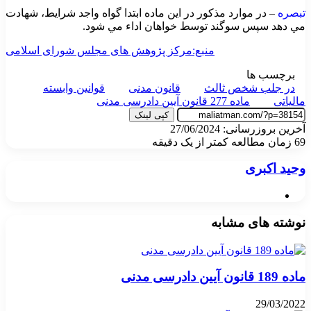
تبصره
– در موارد مذكور در اين ماده ابتدا گواه واجد شرايط، شهادت
مي‌ دهد سپس سوگند توسط خواهان اداء مي‌ شود.
منبع:مرکز پژوهش های مجلس شورای اسلامی
برچسب ها
در جلب شخص ثالث
قانون مدنی
قوانین وابسته
مالیاتی
ماده 277 قانون آیین دادرسی مدنی
کپی لینک
آخرین بروزرسانی: 27/06/2024
69
زمان مطالعه کمتر از یک دقیقه
وحید اکبری
وبسایت
نوشته های مشابه
ماده 189 قانون آیین دادرسی مدنی
29/03/2022