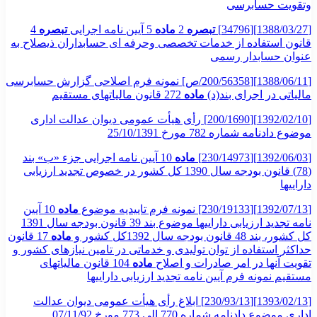
وتقویت حسابرسی
[1388/03/27][34796]
تبصره
2
ماده
5 آیین نامه اجرایی
تبصره
4
قانون استفاده از خدمات تخصصی وحرفه ای حسابداران ذیصلاح به
عنوان حسابدار رسمی
[1388/06/11][200/56358/ص] نمونه فرم اصلاحی گزارش حسابرسی
مالیاتی در اجرای بند(د)
ماده
272 قانون مالیاتهای مستقیم
[1392/02/10][200/1690] رأی هیأت عمومی دیوان عدالت اداری
موضوع دادنامه شماره 782 مورخ 25/10/1391
[1392/06/03][230/14973]
ماده
10 آیین نامه اجرایی جزء «ب» بند
(78) قانون بودجه سال 1390 کل کشور در خصوص تجدید ارزیابی
داراییها
[1392/07/13][230/19133] نمونه فرم تاییدیه موضوع
ماده
10 آیین
نامه تجدید ارزیابی داراییها موضوع بند 39 قانون بودجه سال 1391
کل کشور، بند 48 قانون بودجه سال 1392کل کشور و
ماده
17 قانون
حداکثر استفاده از توان تولیدی و خدماتی در تامین نیازهای کشور و
تقویت آنها در امر صادرات و اصلاح
ماده
104 قانون مالیاتهای
مستقیم نمونه فرم آیین نامه تجدید ارزیابی داراییها
[1393/02/13][230/93/13] ابلاغ رأی هیأت عمومی دیوان عدالت
اداری موضوع دادنامه شماره 770 الی 773 مورخ 07/11/92