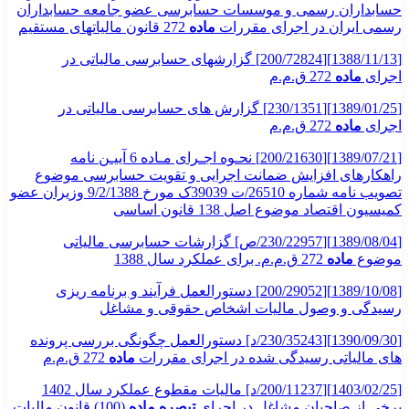
حسابداران رسمی و موسسات حسابرسی عضو جامعه حسابداران
رسمی ایران در اجرای مقررات
ماده
272 قانون مالیاتهای مستقیم
[1388/11/13][200/72824] گزارشهای حسابرسی مالیاتی در
اجرای
ماده
272 ق.م.م
[1389/01/25][230/1351] گزارش های حسابرسی مالیاتی در
اجرای
ماده
272 ق.م.م
[1389/07/21][200/21630] نحـوه اجـرای مـاده 6 آییـن نامه
راهکارهای افزایش ضمانت اجرایی و تقویت حسابرسی موضوع
تصویب نامه شماره 26510/ت 39039ک مورخ 9/2/1388 وزیران عضو
کمیسیون اقتصاد موضوع اصل 138 قانون اساسی
[1389/08/04][230/22957/ص] گزارشات حسابرسی مالیاتی
موضوع
ماده
272 ق.م.م. برای عملکرد سال 1388
[1389/10/08][200/29052] دستورالعمل فرآیند و برنامه ریزی
رسیدگی و وصول مالیات اشخاص حقوقی و مشاغل
[1390/09/30][230/35243/د] دستورالعمل چگونگی بررسی پرونده
های مالیاتی رسیدگی شده در اجرای مقررات
ماده
272 ق.م.م
[1403/02/25][200/11237/د] مالیات مقطوع عملکرد سال 1402
برخی از صاحبان مشاغل در اجرای
تبصره
ماده
(100) قانون مالیات