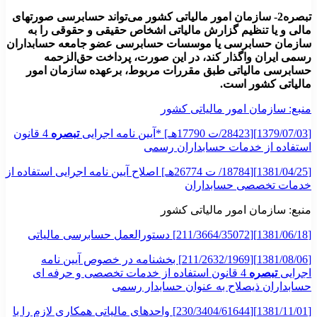
تبصره2- سازمان امور مالیاتی کشور می‌تواند حسابرسی صورتهای
مالی و یا تنظیم گزارش مالیاتی اشخاص حقیقی و حقوقی را به
سازمان حسابرسی یا موسسات حسابرسی عضو جامعه حسابداران
رسمی ایران واگذار کند، در این صورت، پرداخت حق‌الزحمه
حسابرسی مالیاتی طبق مقررات مربوط، برعهده سازمان امور
مالیاتی کشور است
.
منبع: سازمان امور مالیاتی کشور
[1379/07/03][28423/ت 17790هـ] *آیین نامه اجرایی
تبصره
4 قانون
استفاده از خدمات حسابداران رسمی
[1381/04/25][18784/ ت 26774هـ] اصلاح آیین نامه اجرایی استفاده از
خدمات تخصصی حسابداران
منبع: سازمان امور مالیاتی کشور
[1381/06/18][211/3664/35072] دستورالعمل حسابرسی مالیاتی
[1381/08/06][211/2632/1969] بخشنامه در خصوص آیین نامه
اجرایی
تبصره
4 قانون استفاده از خدمات تخصصی و حرفه ای
حسابداران ذیصلاح به عنوان حسابدار رسمی
[1381/11/01][230/3404/61644] واحدهای مالیاتی همکاری لازم را با