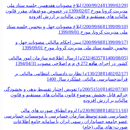
[1399/02/29][200/99/24] ابلاغ مصوبات هفدهمین جلسه ستاد ملی
مدیریت کرونا مورخ 1399/02/07 در خصوص موعدهای مقرر قانون
مالیات های مستقیم و قانون مالیات بر ارزش افزوده
[1399/09/10][200/99/66] ابلاغ مصوبات چهل و پنجمین جلسه ستاد
ملی مدیریت کرونا، مورخ 1399/09/01
[1399/09/17][200/99/68] تبیین احکام مالیاتی مصوبات چهل و
پنجمین جلسه ستاد ملی مدیریت کرونا، مورخ 1399/09/01
[1400/08/05][232/46357/د] ارسال اطلاعیه سازمان امور مالیاتی
کشور در اجرای
ماده
272 ق م م اصلاحی مصوب 1394/04/31
[1402/02/17][130/238/د] نظارت دادستانی انتظامی مالیاتی بر
فرآیندحسابرسی مالیاتی عملکرد سال 1400
[1402/07/30][200/51510/د] تفویض اختیار تقسیط بدهی و بخشودگی
جرائم قابل بخشش موضوع قانون مالیات های مستقیم و قانون
مالیات بر ارزش افزوده
[1402/11/16][230/80388/د] لزوم انطباق صورت های مالی
حسابرسی شده توسط سازمان حسابرسی یا موسسات حسابرسی
عضو جامعه حسابداران رسمی ایران با سامانه جامع اطلاعات
صورت¬های مالی (جام)