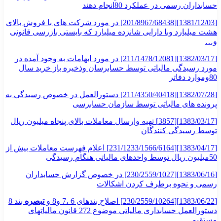
حسابداران رسمی در عملکرد 80انجام دهند
[1381/12/03][201/8967/68438] در مورد شرکت های با فروش بالای
هشت میلیارد وبا دارایی شانزده میلیارد که بایستی بازرسی قانونی
و…
[1382/03/17][211/1478/12081] در مورد ابهامات به وجود آمده در
مورد رسیدگی مالیاتی توسط حسابرسان وذخیره باز خرید سال
80وموارد دفاتر
[1382/07/28][211/4350/40418] دستورالعمل در خصوص رسیدگی به
پرونده های مالیاتی توسط سازمان حسابرسی
[1383/03/17][3857] تهیه وارسال معاملات بالای پنجاه میلیون ریال
توسط رسیدگی کنندگان
[1383/04/17][231/1233/1566/6164] اعلام فهرست معاملات بیش از
50میلیون ریال توسط واحدهای مالیاتی هنگام رسیدگی
[1383/06/16][230/2559/1027] در خصوص گزارش حسابداران
رسمی و نحوه برطرف کردن اشکالات
[1383/06/22][230/2559/10264] اصلاح بندهای 6 ،7 و8 و
تبصره
بند 8
دستورالعمل حسابداری مالیاتی موضوع 272 قانون مالیاتهای
مستقیم