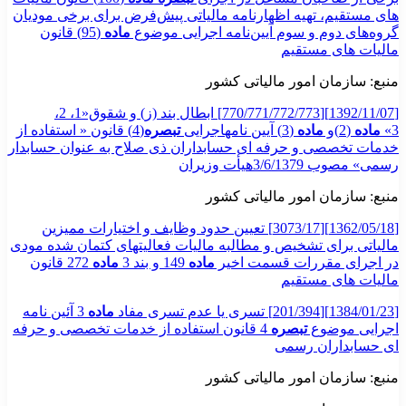
های مستقیم، تهیه اظهارنامه مالیاتی پیش‌فرض برای برخی مودیان
گروه‌های دوم و سوم آیین‌نامه اجرایی موضوع
ماده
(95) قانون
مالیات‌ های مستقیم
منبع: سازمان امور مالیاتی کشور
[1392/11/07][770/771/772/773] ابطال بند (ز) و شقوق«1، 2،
3»
ماده
(2)و
ماده
(3) آیین نامهاجرایی
تبصره
(4) قانون « استفاده از
خدمات تخصصی و حرفه ای حسابداران ذی صلاح به عنوان حسابدار
رسمی» مصوب 3/6/1379هیأت وزیران
منبع: سازمان امور مالیاتی کشور
[1362/05/18][3073/17] تعیین حدود وظایف و اختیارات ممیزین
مالیاتی برای تشخیص و مطالبه مالیات فعالیتهای کتمان شده مودی
در اجرای مقررات قسمت اخیر
ماده
149 و بند 3
ماده
272 قانون
مالیات های مستقیم
[1384/01/23][201/394] تسری یا عدم تسری مفاد
ماده
3 آئین نامه
اجرایی موضوع
تبصره
4 قانون استفاده از خدمات تخصصی و حرفه
ای حسابداران رسمی
منبع: سازمان امور مالیاتی کشور