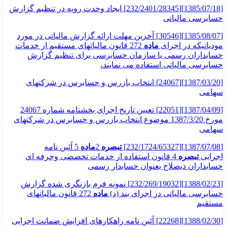
[1385/07/18][232/2401/28345] ایجاد وحدت رویه در تنظیم گزارش
حسابرسی مالیاتی
[1385/08/07][30546] آخرین مهلت ارائه گزارش مالیاتی در مورد
مودیانیکه در اجرای
ماده
272 قانون مالیاتهای مستقیم از خدمات
حسابداران رسمی یا سازمان حسابرسی برای تنظیم گزارش
حسابرسی مالیاتی استفاده می نمایند،
[1387/03/20][24067] انتخاب بازرس و حسابرس در شرکتهای
سهامی
[1387/04/09][22051] تعیین تاریخ اجرای بخشنامه شماره 24067
مورخ 1387/3/20 موضوع انتخاب بازرس و حسابرس در شرکتهای
سهامی
[1387/07/08][232/1724/65327]
تبصره
2
ماده
5 آئین نامه
اجرایی
تبصره
4 قانون استفاده از خدمات تخصصی وحرفه ای
حسابداران ذیصلاح بعنوان حسابدار رسمی
[1388/02/23][232/269/19032] نمونه فرم بازنگری شده گزارش
حسابرسی مالیاتی در اجرای بند (د)
ماده
272 قانون مالیاتهای
مستقیم
[1388/02/30][22268] آئین نامه راهکارهای افزایش ضمانت اجرایی