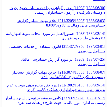
[1383/06/30][11098] صدور گواهی پرداخت مالیات حقوق جهت
داوطلبان شرکت در آزمون حسابداران رسمی
[1383/08/03][211/3205/13203] اعلام مهلت تسلیم گزارش
حسابرسی مالی ومالیاتی تا3و83/08/02
[1384/02/14][1933] دستورالعمل در مورد انتخاب نمونه اظهارنامه
83 مشاغل طرح خوداظهاری
[1384/03/01][211/372/3356] قانون استفاده از خدمات تخصصی
حسابداران رسمی
[1384/07/25][13269] در مورد گزارش حسابرسی مالیاتی
حسابداران رسمی
[1384/08/07][211/3074/13853] آخرین مهلت گزارش حسابدار
رسمی عملکرد 83مورخ 84/08/01می باشد
[1384/09/14][232/1982/16155] نپرداختن مانده بدهی موجب عدم
پذیرش اظهارنامه خوداظهاری عملکرد 83نمی گردد
[1385/02/17][232/321/5020] کافی به مقصود نبودن پاسخ حسابدار
رسمی به اداره امور مالیاتی جهت طرح در هیأت سه نفره