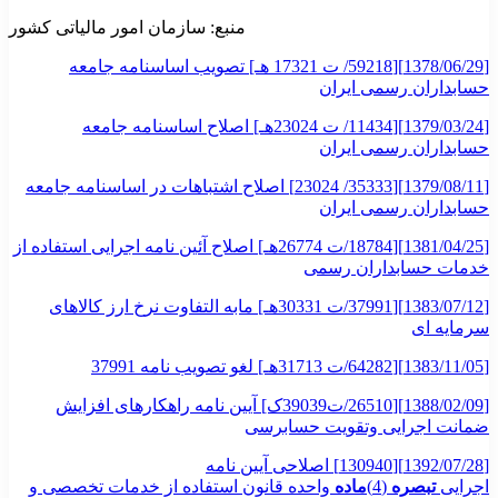
منبع: سازمان امور مالیاتی کشور
[1378/06/29][59218/ ت 17321 هـ] تصویب اساسنامه جامعه
حسابداران رسمی ایران
[1379/03/24][11434/ ت 23024هـ] اصلاح اساسنامه جامعه
حسابداران رسمی ایران
[1379/08/11][35333/ 23024] اصلاح اشتباهات در اساسنامه جامعه
حسابداران رسمی ایران
[1381/04/25][18784/ت 26774هـ] اصلاح آئین نامه اجرایی استفاده از
خدمات حسابداران رسمی
[1383/07/12][37991/ت 30331هـ] مابه التفاوت نرخ ارز کالاهای
سرمایه ای
[1383/11/05][64282/ت 31713هـ] لغو تصویب نامه 37991
[1388/02/09][26510/ت39039ک] آیین نامه راهکارهای افزایش
ضمانت اجرایی وتقویت حسابرسی
[1392/07/28][130940] اصلاحی آیین نامه
اجرایی
تبصره
(4)
ماده
واحده قانون استفاده از خدمات تخصصی و