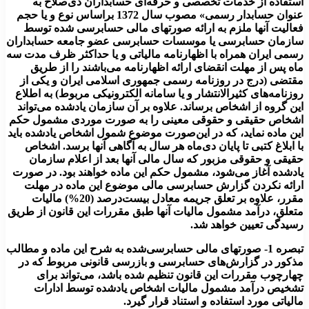
استفاده از خدمات تخصصی و حرفه‌ای حسابداران ذی‌صلاح به‌
عنوان حسابدار رسمی» مصوب سال 1372 براساس نوع و یا حجم
فعالیت آنها ملزم به ارائه صورتهای مالی حسابرسی شده توسط
سازمان حسابرسی یا موسسات حسابرسی عضو جامعه حسابداران
رسمی ایران همراه با اظهارنامه مالیاتی و یا حداکثر ظرف مدت سه
‌ماه پس از مهلت انقضای ارائه اظهارنامه می‌باشند را از طریق
مقتضی (درج در روزنامه رسمی جمهوری اسلامی ایران و یکی از
روزنامه‌های کثیرالانتشار و یا سامانه الکترونیکی مربوط) به اطلاع
این گروه از اشخاص برساند. علاوه بر آن سازمان یادشده می‌تواند
اشخاص حقیقی و حقوقی معینی را به صورت موردی مشمول حکم
این ماده نماید، که در این‌صورت موضوع شمول اشخاص یادشده باید
با ابلاغ کتبی تا پایان دی‌ماه هر سال به آگاهی آنها برسد. اشخاص
حقیقی و حقوقی مزبور که سال مالی آنها بعد از اعلام سازمان
یادشده آغاز می‌شود، مشمول حکم این ماده خواهند بود. در صورت
ارائه نکردن گزارش حسابرسی مالی موضوع این ماده در مهلت
مقرر، علاوه بر تعلق جریمه معادل بیست‌درصد (20%) مالیات
متعلق، درآمد مشمول مالیات آنها طبق مقررات این قانون از طریق
رسیدگی تعیین خواهد شد.
تبصره 1- صورتهای مالی حسابرسی‌شده به شرح این ماده و مطالب
مذکور در گزارش‌های حسابرسی و بازرسی قانونی مربوط که در
چهارچوب مقررات این قانون تنظیم شده باشد، می‌تواند برای
تشخیص درآمد مشمول مالیات اشخاص یادشده توسط ادارات
مالیاتی مورد استفاده و استناد قرار گیرد
.