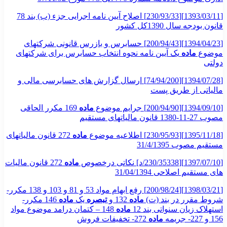
[1393/03/11][230/93/33] اصلاح آیین نامه اجرایی جزء (ب) بند 78
قانون بودجه سال 1390کل کشور
[1394/04/23][200/94/43] حسابرس و بازرس قانونی شرکتهای
موضوع
ماده
یک آیین نامه نحوه انتخاب حسابرس برای شرکتهای
دولتی
[1394/07/28][74/94/200] ارسال گزارش های حسابرسی مالی و
مالیاتی از طریق پست
[1394/09/10][200/94/90] جرایم موضوع
ماده
169 مکرر الحاقی
مصوب 27-11-1380 قانون مالیاتهای مستقیم
[1395/11/18][230/95/93] اطلاعیه موضوع
ماده
272 قانون مالیاتهای
مستقیم مصوب 31/4/1395
[1397/07/10][230/35338/د] نکاتی درخصوص
ماده
272 قانون مالیات
های مستقیم اصلاحی 31/04/1394
[1398/03/21][200/98/24] رفع ابهام مواد 53 و 81 و 103 و 138 مکرر-
شروط مقرر در بند (ت)
ماده
132 و
تبصره
یک
ماده
146 مکرر-
استهلاک زیان سنواتی بند 12
ماده
148 – کتمان درامد موضوع مواد
156 و 227- جریمه
ماده
272- تخفیفات فروش