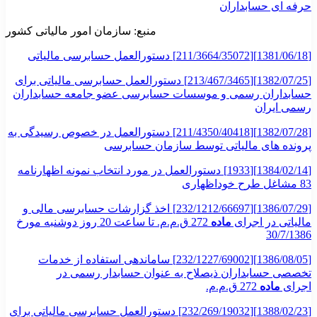
حرفه ای حسابداران
منبع: سازمان امور مالیاتی کشور
[1381/06/18][211/3664/35072] دستورالعمل حسابرسی مالیاتی
[1382/07/25][213/467/3465] دستورالعمل حسابرسی مالیاتی برای
حسابداران رسمی و موسسات حسابرسی عضو جامعه حسابداران
رسمی ایران
[1382/07/28][211/4350/40418] دستورالعمل در خصوص رسیدگی به
پرونده های مالیاتی توسط سازمان حسابرسی
[1384/02/14][1933] دستورالعمل در مورد انتخاب نمونه اظهارنامه
83 مشاغل طرح خوداظهاری
[1386/07/29][232/1212/66697] اخذ گزارشات حسابرسی مالی و
مالیاتی در اجرای
ماده
272 ق.م.م. تا ساعت 20 روز دوشنبه مورخ
30/7/1386
[1386/08/05][232/1227/69002] ساماندهی استفاده از خدمات
تخصصی حسابداران ذیصلاح به عنوان حسابدار رسمی در
اجرای
ماده
272 ق.م.م.
[1388/02/23][232/269/19032] دستورالعمل حسابرسی مالیاتی برای