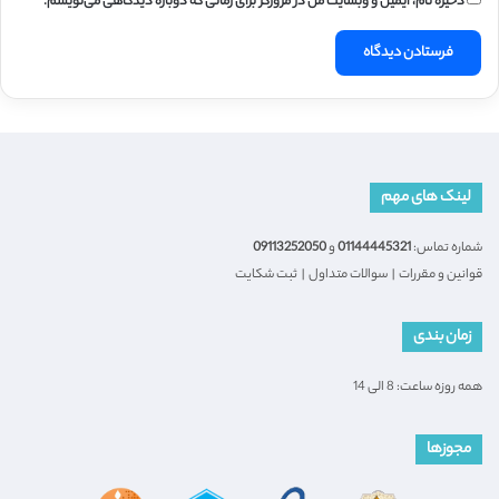
ذخیره نام، ایمیل و وبسایت من در مرورگر برای زمانی که دوباره دیدگاهی می‌نویسم.
لینک های مهم
شماره تماس:
01144445321
و
09113252050
قوانین و مقررات
|
سوالات متداول
|
ثبت شکایت
زمان بندی
همه روزه ساعت: 8 الی 14
مجوزها