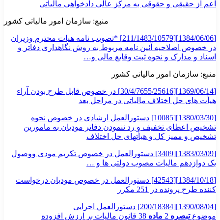
اعم از حقیقی و حقوقی به مرکز عالی دادخواهی مالیاتی
منبع: سازمان امور مالیاتی کشور
[1384/06/06][211/1483/10579] *تصویب نامه هیات محترم وزیران
در خصوص اصلاحیه آئین نامه مربوط به روش نگاهداری دفاتر و
اسناد و مدارک و نحوه ثبت وقایع مالی و…
منبع: سازمان امور مالیاتی کشور
[1369/06/14][30/4/7655/25616] در خصوص قابل طرح بودن آراء
هیأت های حل اختلاف مالیاتی در مراحل بعد
[1380/03/30][10085] دستورالعمل ارشادی در خصوص نحوه
تشخیص اعطای تخفیف و رد ننمودن دفاتر مودیان به مامورین
تشخیص و ممیز کل و هیأتهای حل اختلاف
[1383/03/09][3409] دستورالعمل در خصوص تکریم مودی ووصول
یک دوازدهم مالیات مصوب دولتی ها و …
[1384/10/18][42543] دستورالعمل در خصوص مودیان درخواست
کننده طرح پرونده در 251 مکرر
[1390/08/04][200/18384] دستورالعمل اجرایی
موضوع
تبصره
2
ماده
38 قانون مالیات بر ارزش افزوده