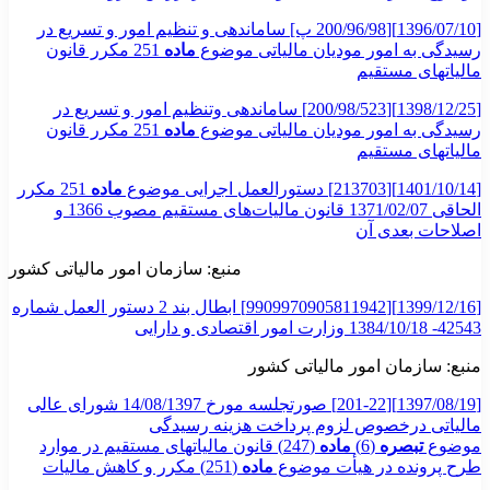
[1396/07/10][200/96/98 پ] ساماندهی و تنظیم امور و تسریع در
رسیدگی به امور مودیان مالیاتی موضوع
ماده
251 مکرر قانون
مالیاتهای مستقیم
[1398/12/25][200/98/523] ساماندهی وتنظیم امور و تسریع در
رسیدگی به امور مودیان مالیاتی موضوع
ماده
251 مکرر قانون
مالیاتهای مستقیم
[1401/10/14][213703] دستورالعمل اجرایی موضوع
ماده
251 مکرر
الحاقی 1371/02/07 قانون مالیات‌های مستقیم مصوب 1366 و
اصلاحات بعدی آن
منبع: سازمان امور مالیاتی کشور
[1399/12/16][9909970905811942] ابطال بند 2 دستور العمل شماره
42543- 1384/10/18 وزارت امور اقتصادی و دارایی
منبع: سازمان امور مالیاتی کشور
[1397/08/19][201-22] صورتجلسه مورخ 14/08/1397 شورای عالی
مالیاتی درخصوص لزوم پرداخت هزینه رسیدگی
موضوع
تبصره
(6)
ماده
(247) قانون مالیات­های مستقیم در موارد
طرح پرونده در هیأت موضوع
ماده
(251) مکرر و کاهش مالیات