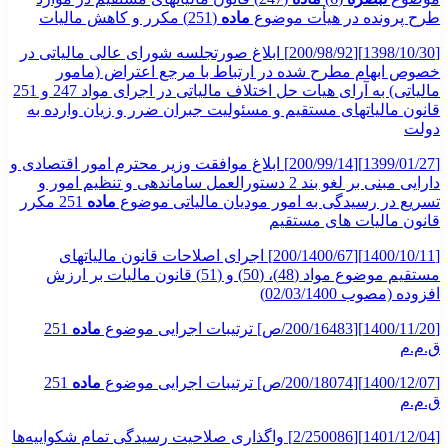
طرح پرونده در هیأت موضوع
ماده
(251) مکرر و کاهش مالیات
[1398/10/30][200/98/92] ابلاغ صورتجلسه شورای عالی مالیاتی در
خصوص ابهام مطرح شده در ارتباط با مرجع اعتراض (مامور
مالیاتی) به آرای هیات حل اختلاف مالیاتی در اجرای مواد 247 و 251
قانون مالیاتهای مستقیم و مسئولیت جبران ضرر و زیان وارده به
دولت
[1399/01/27][200/99/14] ابلاغ موافقت وزیر محترم امور اقتصادی و
دارایی مبنی بر لغو بند 2 دستورالعمل ساماندهی و تنظیم امور و
تسریع در رسیدگی به امور مودیان مالیاتی موضوع
ماده
251 مکرر
قانون مالیات های مستقیم
[1400/10/11][200/1400/67] اجرای اصلاحات قانون مالیاتهای
مستقیم موضوع مواد (48)، (50) و (51) قانون مالیات بر ارزش
افزوده (مصوب 02/03/1400)
[1400/11/20][200/16483/ص] ترتیبات اجرایی موضوع
ماده
251
ق.م.م
[1400/12/07][200/18074/ص] ترتیبات اجرایی موضوع
ماده
251
ق.م.م
[1401/12/04][2/250086] واگذاری صلاحیت رسیدگی تمام شکواییه‌ها