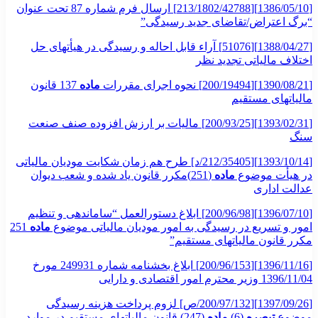
[1386/05/10][213/1802/42788] ارسال فرم شماره 87 تحت عنوان
“برگ اعتراض/تقاضای جدید رسیدگی”
[1388/04/27][51076] آراء قابل احاله و رسیدگی در هیأتهای حل
اختلاف مالیاتی تجدید نظر
[1390/08/21][200/19494] نحوه اجرای مقررات
ماده
137 قانون
مالیاتهای مستقیم
[1393/02/31][200/93/25] مالیات بر ارزش افزوده صنف صنعت
سنگ
[1393/10/14][212/35405/د] طرح هم زمان شکایت مودیان مالیاتی
در هیأت موضوع
ماده
(251)مکرر قانون یاد شده و شعب دیوان
عدالت اداری
[1396/07/10][200/96/98] ابلاغ دستورالعمل “ساماندهی و تنظیم
امور و تسریع در رسیدگی به امور مودیان مالیاتی موضوع
ماده
251
مکرر قانون مالیاتهای مستقیم”
[1396/11/16][200/96/153] ابلاغ بخشنامه شماره 249931 مورخ
1396/11/04 وزیر محترم امور اقتصادی و دارایی
[1397/09/26][200/97/132/ص] لزوم پرداخت هزینه رسیدگی
موضوع
تبصره
(6)
ماده
(247) قانون مالیات­های مستقیم در موارد