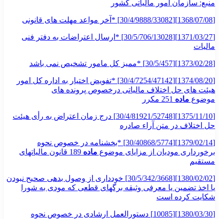
منبع: سازمان امور مالیاتی کشور
[1368/07/08][30/4/9888/33082] *آخر مواعد مهلت های قانونی
[1371/03/27][30/5/706/13028] *ارسال اعتراضات به دفتر فنی
مالیات
[1373/02/28][30/5/457] *ممیز کل مامور تشخیص نمی باشد
[1374/08/20][30/4/7254/47142] *تفویض اختیار به اداره کل امور
هیئت های حل اختلاف مالیاتی درخصوص پرونده های
موضوع
ماده
251 مکرر
[1375/11/10][30/4/81921/52748] درج زمان اعتراض به رأی هیئت
حل اختلاف در متن آراء صادره
[1379/02/14][30/40868/5774] *بخشنامه در خصوص نحوه
برخورداری مودیان از مزایای موضوع
ماده
189 قانون مالیاتهای
مستقیم
[1380/02/02][30/5/342/3668] خودداری از وصول بدهی صحیح نبودن
یا اخذ تضمین یا معرفی وثیقه برگهای قطعی که مودی به شورا
شکایت کرده است
[1380/03/30][10085] دستورالعمل ارشادی در خصوص نحوه