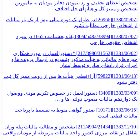
تشخیص اعطای تخفیف و رد ننمودن دفاتر مودیان به مامورین
تشخیص و ممیز کل و هیأتهای حل اختلاف
[1380/05/07][26966] در طول یک دوره مالی بیش از یک بار مالیات
از اشخاص خارجی مطالبه نشود
[1380/07/07][30/4/5482/38994] بقاء بخشنامه 16655 در مورد
اشخاص حقوقی خارجی
[1381/06/02][217/3980/31562] *دستورالعمل در مورد همکاری
حوزه های مالیاتی به هیآت مذکور وتسریع در ارسال پرونده ها و
اجرای قراردادهای صادره توسط ایشان
[1381/06/13][59822] آراءقطعی هیأت ها پس از رویت ممیز کل ثبت
دفتر بشود
[1383/03/09][3409] دستورالعمل در خصوص تکریم مودی ووصول
یک دوازدهم مالیات مصوب دولتی ها و …
[1383/06/15][10171] صدور گواهی منوط به تقسیط یا پرداخت
مالیات قطعی است
[1383/12/10][211/4904/21434] تشخیص و مطالبه مالیات پیله وران
شاغل در نقاط مرزی کشور و اخذ مالیات مربوطه از مودیان واقعی