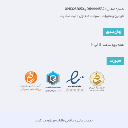
شماره تماس:
01144445321
و
09113252050
قوانین و مقررات
|
سوالات متداول
|
ثبت شکایت
زمان بندی
همه روزه ساعت: 8 الی 14
مجوزها
خدمات مالی و مالیاتیِ مالیات من | وحید اکبری