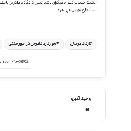
حيثيت اصحاب دعوا يا ديگران باشد رئيس دادگاه يا دادرس يا مدير دف
است خارج‌ نويس مي‌ نمايد.
رد دادرسان
موارد رد دادرس در امور مدنی
وحید اکبری
وبسایت