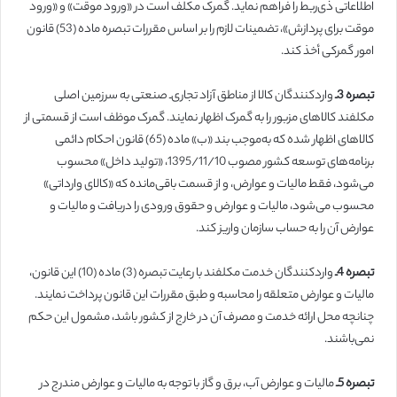
اطلاعاتی ذی‌ربط را ‏فراهم نماید.‏ گمرک مکلف است در «ورود موقت» و «ورود
موقت برای پردازش»، تضمینات لازم را بر اساس مقررات تبصره ماده ‌(53) قانون
امور گمرکی أخذ کند.
تبصره
3
ـ
واردکنندگان کالا از مناطق آزاد تجاری‌ـ صنعتی به سرزمین اصلی
مکلفند کالاهای مزبور را به گمرک اظهار نمایند. گمرک موظف است از قسمتی از
کالاهای اظهار شده که به‌موجب بند «ب» ماده‌ (65) قانون احکام دائمی
برنامه‌های توسعه کشور مصوب 1395/11/10، «تولید داخل» محسوب
می‌شود، فقط مالیات و عوارض، و از قسمت باقی‌مانده که «کالای وارداتی»
محسوب می‌شود، مالیات و عوارض و حقوق ورودی را دریافت و مالیات و
عوارض آن را به حساب سازمان واریز کند.
تبصره
4
ـ
واردکنندگان خدمت مکلفند با رعایت تبصره (3) ماده ‌(10) این قانون،
مالیات و عوارض متعلقه را محاسبه و طبق مقررات این قانون پرداخت نمایند.
چنانچه محل ارائه خدمت و مصرف آن در خارج از کشور باشد، مشمول این حکم
نمی‌باشند.
تبصره
5
ـ
مالیات و عوارض آب، برق و گاز با توجه به مالیات و عوارض مندرج ‏در