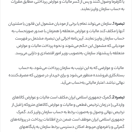
یا کارفرما وصول کنند و پس از کسر مالیات و عوارض پرداختی، مطابق مقررات
به حساب‌ سازمان واریز نمایند.
تبصره
1
ـ
سازمان می‌تواند تمام یا برخی از مودیان مشمول این قانون یا مشتریان
آنها را مکلف کند مالیات و عوارض متعلقه را همزمان با صدور صورتحساب به
حساب سازمان واریز نمایند. آیین‌نامه اجرائی این تبصره، مشتمل بر فهرست
مودیانی که مشمول این حکم می‌شوند و نحوه پرداخت مالیات و عوارض
متعلقه با پیشنهاد سازمان، به‌تصویب وزیر امور اقتصادی و دارایی می‌رسد.
مالیات و عوارضی که به این ترتیب به سازمان پرداخت می‌شود، به حساب
بستانکاری فروشنده منظور می‌شود و برای خریدار، در صورتی که مصرف‌کننده
نهائی نباشد، اعتبار مالیاتی به‌حساب می‌آید.
تبصره
2
ـ
گمرک جمهوری اسلامی ایران مکلف است مالیات و عوارض کالاهای
وارداتی را در زمان ترخیص قطعی و مالیات و عوارض کالاهای متروکه را قبل از
ترخیص نهائی وصول و به‌صورت برخط به حساب سازمان واریز کند. گمرک
جمهوری اسلامی ایران موظف است ضمن درج اطلاعات پرداخت در پروانه‌های
‏گمرکی و یا فرمهای مربوط، امکان دسترسی برخط سازمان به پایگاههای