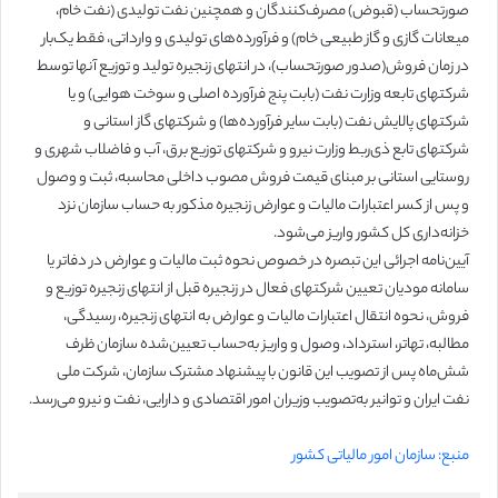
صورتحساب (قبوض)‏ مصرف‌کنندگان و همچنین نفت تولیدی (نفت خام،
میعانات گازی و گاز طبیعی خام) و فرآورده‌های تولیدی و وارداتی، فقط یک‌بار
در زمان فروش(صدور صورتحساب)، در انتهای زنجیره تولید و توزیع آنها توسط
شرکتهای تابعه وزارت نفت (بابت پنج فرآورده اصلی و سوخت هوایی) و یا
شرکتهای پالایش نفت (بابت سایر فرآورده‌ها) و شرکتهای گاز استانی و
شرکتهای تابع ذی‌ربط وزارت نیرو و شرکتهای توزیع برق، آب و فاضلاب شهری و
روستایی استانی بر مبنای قیمت فروش مصوب داخلی محاسبه، ثبت و وصول
و پس از کسر اعتبارات مالیات و عوارض زنجیره مذکور به حساب سازمان نزد
خزانه‌داری کل کشور واریز می‌شود.
آیین‌نامه اجرائی این تبصره در خصوص نحوه ثبت مالیات و عوارض در دفاتر یا
سامانه مودیان تعیین شرکتهای فعال در زنجیره قبل از انتهای زنجیره توزیع و
فروش، نحوه انتقال اعتبارات مالیات و عوارض به انتهای زنجیره، رسیدگی،
مطالبه، تهاتر، استرداد، وصول و واریز به‌حساب تعیین‌شده سازمان ظرف
شش‌ماه پس از تصویب این قانون با پیشنهاد مشترک سازمان، شرکت ملی
نفت ایران و توانیر به‌تصویب وزیران امور اقتصادی و دارایی، نفت و نیرو می‌رسد.
منبع: سازمان امور مالیاتی کشور