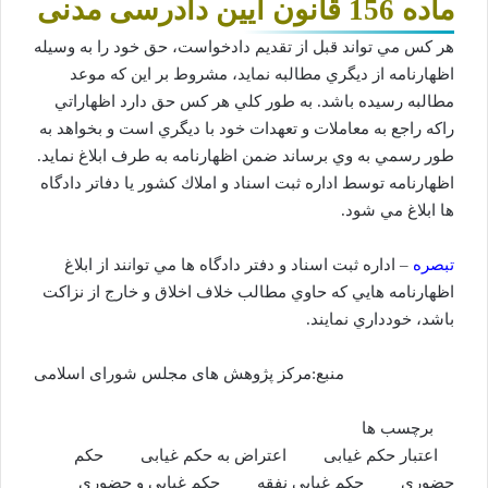
ماده 156 قانون آیین دادرسی مدنی
هر كس مي‌ تواند قبل از تقديم دادخواست، حق خود را به‌ وسيله
اظهارنامه از ديگري مطالبه نمايد، مشروط بر اين كه موعد
مطالبه‌ رسيده باشد. به‌ طور كلي هر كس حق دارد اظهاراتي
راكه راجع به معاملات و تعهدات خود با ديگري است و بخواهد به‌
طور رسمي به‌ وي برساند ضمن‌ اظهارنامه به‌ طرف ابلاغ نمايد.
اظهارنامه توسط اداره ثبت اسناد و املاك كشور يا دفاتر دادگاه
ها ابلاغ مي‌ شود.
تبصره
– اداره ثبت اسناد و دفتر دادگاه ها مي‌ توانند از ابلاغ
اظهارنامه‌ هايي‌ كه حاوي مطالب خلاف اخلاق و خارج از نزاكت
باشد، خودداري نمايند.
منبع:مرکز پژوهش های مجلس شورای اسلامی
برچسب ها
اعتبار حکم غیابی
اعتراض به حکم غیابی
حکم
حضوری
حکم غیابی نفقه
حکم غیابی و حضوری