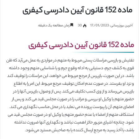
ماده 152 قانون آیین دادرسی کیفری
آخرین بروزرسانی: 17/01/2023
30
زمان مطالعه یک دقیقه
ماده 152 قانون آیین دادرسی کیفری
تفتیش و بازرسی مراسلات پستی مربوط به متهم در مواردی به عمل می‌آید که ظن
قوی به کشف جرم، دستیابی به ادله وقوع جرم و یا شناسایی متهم وجود داشته
باشد. در این صورت، بازپرس از مرجع مربوط می‏ خواهد، این مراسلات را توقیف کند
و نزد او بفرستد. در صورت عدم امکان توقیف، مرجع مربوط، این امر را به اطلاع
بازپرس می‌رساند و از وی کسب تکلیف می‌کند. پس از وصول، بازپرس آنها را در
حضور متهم یا وکیل او بررسی و مراتب را در صورت مجلس قید می کند و پس از
امضای متهم، آن را پیوست پرونده می نماید یا در محل مناسب نگهداری می کند.
استنکاف متهم از امضاء یا عدم حضور متهم یا وکیل او در صورت مجلس قید می
شود. چنانچه اشیای مزبور حائز اهمیت نباشد و نگهداری آنها ضرورت نداشته
باشد، با أخذ رسید به مرجع ارسال کننده یا به صاحبش مسترد می‌شود.