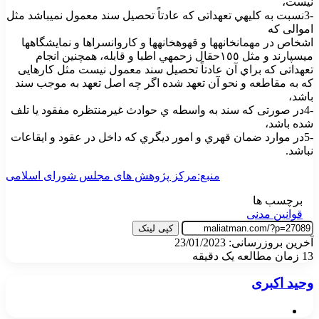
نیست،
-3نسبت به کلیهي تعهداتی که عادتاً تحصیل سند معمول نمیباشد مثل
اموالی که
اشخاص در مهمانخانهها و قهوهخانهها و کاروانسراها و نمایشگاهها
میسپارند و مثل
١٥٥
حقال زحمهي اطبا و قابله، همچنین انجام
تعهداتی که براي آن عادتاً تحصیل سند معمول
نیست مثل کارهایی
که به مقاطعه و نحو آن تعهد شده اگر چه اصل تعهد به موجب سند
باشد،
-4در صورتی که سند به واسطه ي حوادث غیرمنتظره مفقود یا تلف
شده باشد،
-5در موارد ضمان قهري و امور دیگري که داخل در عقود و ایقاعات
نباشد.
منبع:مرکز پژوهش های مجلس شورای اسلامی
برچسب ها
قوانین مدنی
کپی لینک
آخرین بروزرسانی: 23/01/2023
13
زمان مطالعه یک دقیقه
وحید اکبری
وبسایت