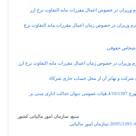
یب نامه هیئت محترم وزیران در خصوص زمان اعمال مقررات مابه التفاوت نرخ
[1397/11/24][230/97/158] ارسال رای شماره 1893 مورخ 4/10/1397 هیات عمومی دیوان عدالت اداری مبنی بر
منبع: سازمان امور مالیاتی کشور