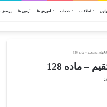
انین
اطلاعات
خدمات
آموزش ها
آزمون ها
پرسش و 
ياتهاي مستقيم – ماده 128
م – ماده 128