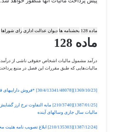
پیش پرداخت مالیات آنها منظور خواهد شد.
ماده 128
بخشنامه ها
دیوان عدالت اداری
رای شوراها
ماده 128
درآمد مشمول مالیات اشخاص حقوقی ناشی از درآمدها
مالیات‌هایی که طبق ‌مقررات این فصل در منبع پرداخت
[1369/10/23][30/4/13341/48078] *فروش داراییهای قابل استهلاک
[1387/01/25][210/3740] مابه التفاو
مالیات سال جاری وسالهای آینده
[1387/12/24][210/135303] ابلاغ تصویب نامه هئیت محترم وزیران در خصوص مابه التفاوت نرخ ارز