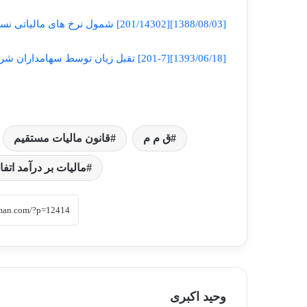
[1388/08/03][201/14302] شمول نرخ های مالیاتی نسبت به درآمدهای اتفاقی اشخاص حقوقی
[1393/06/18][201-7] تقبل زیان توسط سهامداران شرکت و تهاتر آن از محل حساب جاری شرکاء
ق م م
قانون مالیات مستقیم
مالیات بر درآمد اتف
وحید اکبری