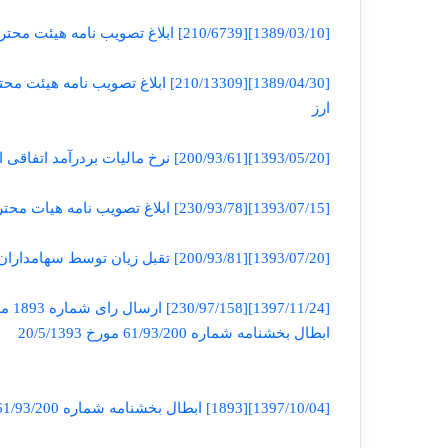
[1389/03/10][210/6739] ابلاغ تصویب نامه هیئت محترم وزیران در خصوص اعمال مقررات مابه التفاوت نرخ ارز
[1389/04/30][210/13309] ابلاغ تصو
ارز
[1393/05/20][200/93/61] نرخ مالیات بردرآمد اتفاقی اشخاص حقوقی
[1393/07/15][230/93/78] ابلاغ تصویب نامه هیات محترم وزیران در خصوص زمان اعمال مقررات مابه التفاوت نرخ ارز
[1393/07/20][200/93/81] تقبل زیان توسط سهامداران شرکت و تهاتر آن از محل حساب جاری شرکاء
ابطال بخشنامه شماره 61/93/200 مورخ 20/5/1393
[1397/10/04][1893] ابطال بخشنامه شماره 61/93/200- 20/05/1393 سازمان امور مالیاتی