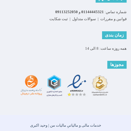
شماره تماس:
01144445321
و
09113252050
قوانین و مقررات
|
سوالات متداول
|
ثبت شکایت
زمان بندی
همه روزه ساعت: 8 الی 14
مجوزها
خدمات مالی و مالیاتیِ مالیات من | وحید اکبری