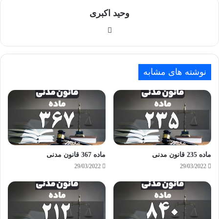
وحید اکبری
وبسایت
نوشته های مشابه
ماده 235 قانون مدنی
ماده 367 قانون مدنی
29/03/2022
29/03/2022