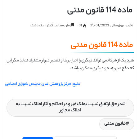
ماده 114 قانون مدنی
آخرین بروزرسانی: 21/01/2023
31
زمان مطالعه کمتر از یک دقیقه
ماده 114 قانون مدنی
هیچ یک از شرکا نمی تواند دیگري را اجبار بر بنا و تعمیر دیوار مشترك نماید مگر این
که دفع ضرر به نحو دیگري ممکن نباشد.
منبع: مرکز پژوهش های مجلس شورای اسلامی
در حق ارتفاق نسبت بملک غیر و در احکام و آثار املاک نسبت به
املاک مجاور
قانون مدنی