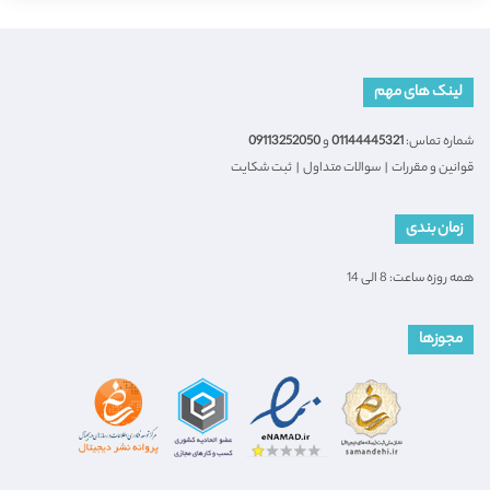
لینک های مهم
شماره تماس:
01144445321
و
09113252050
قوانین و مقررات
|
سوالات متداول
|
ثبت شکایت
زمان بندی
همه روزه ساعت: 8 الی 14
مجوزها