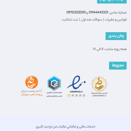
شماره تماس:
01144445321
و
09113252050
قوانین و مقررات
|
سوالات متداول
|
ثبت شکایت
زمان بندی
همه روزه ساعت: 8 الی 14
مجوزها
خدمات مالی و مالیاتیِ مالیات من | وحید اکبری