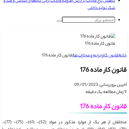
کاهش نرخ مالیات بر ارزش افزوده واردات برخی کالاهای اساسی و قند و
شکر تولید داخلی
جستجو
برای
قانون کار ماده 176
خانه
|
قانون کار
|
جرایم و مجازات ها
|
قانون کار ماده 176
قانون کار ماده 176
آخرین بروزرسانی: 09/01/2023
9
زمان مطالعه یک دقیقه
قانون کار ماده 176
متخلفان از هر یک از موارد مذکور در مواد (52)- (61)- (75)- (77)-