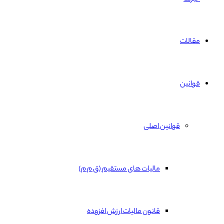
مقالات
قوانین
قوانین اصلی
مالیات های مستقیم (ق م م)
قانون مالیات ارزش افزوده