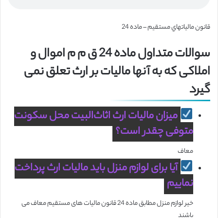
قانون مالياتهاي مستقيم – ماده 24
سوالات متداول ماده 24 ق م م اموال و
املاکی که به آنها مالیات بر ارث تعلق نمی
گیرد
میزان مالیات ارث اثاث‌البیت محل سکونت
متوفی چقدر است؟
معاف
آیا برای لوازم منزل باید مالیات ارث پرداخت
نماییم
خیر لوازم منزل مطابق ماده 24 قانون مالیات های مستقیم معاف می
باشند