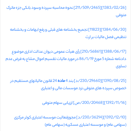
[1383/02/26][211/509/2465] نحوه محاسبه سپرده وسود بانکی جزء ماترک
متوفی
[1384/06/30][11823] تجمیع بخشنامه های قبلی و رفع ابهامات و بخشنامه
تنظیمی فصل مالیات بر ارث
[1388/06/17][210/56861] رأی هیأت عمومی دیوان عدالت اداری موضوع
دادنامه شماره 5 مورخ 86/1/19 در مورد مالیات تقسیم اموال مشاع به فرض عدم
تساوی
[1390/08/25][230/29660/د] بند 4
ماده
24 قانون مالیاتهای مستقیم در
خصوص سپرده های متوفی نزد موسسات مالی و اعتباری
[1392/11/16][200/20468/ص] ارزیابی سهام متوفی
[1392/12/10][230/36214/د] مجوزفعالیت موسسه اعتباری کوثر مرکزی
(سهامی عام) و موسسه اعتباری عسکریه (سهامی عام)