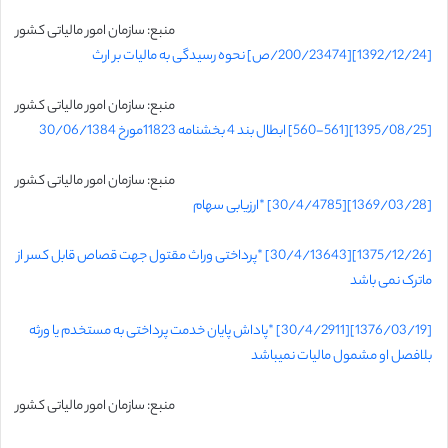
منبع: سازمان امور مالیاتی کشور
[1392/12/24][200/23474/ص] نحوه رسیدگی به مالیات بر ارث
منبع: سازمان امور مالیاتی کشور
[1395/08/25][560-561] ابطال بند 4 بخشنامه 11823مورخ 30/06/1384
منبع: سازمان امور مالیاتی کشور
[1369/03/28][30/4/4785] *ارزیابی سهام
[1375/12/26][30/4/13643] *پرداختی وراث مقتول جهت قصاص قابل کسر از
ماترک نمی باشد
[1376/03/19][30/4/2911] *پاداش پایان خدمت پرداختی به مستخدم یا ورثه
بلافصل او مشمول مالیات نمیباشد
منبع: سازمان امور مالیاتی کشور