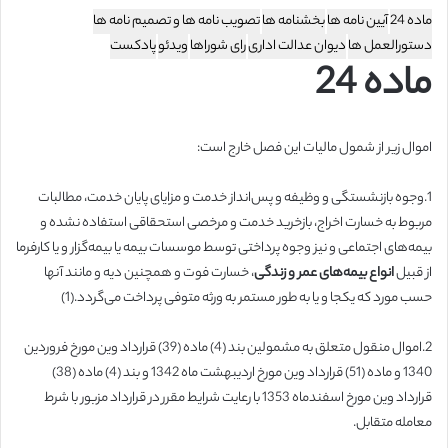
ماده 24
آیین نامه ها
بخشنامه ها
تصویب نامه ها و تصمیم نامه ها
دستورالعمل ها
دیوان عدالت اداری
رای شوراها
ویدئو
پادکست
ماده
24
اموال زیر از شمول مالیات این فصل خارج است:
1.وجوه بازنشستگی و وظیفه و پس‌انداز خدمت و مزایای پایان خدمت، مطالبات
مربوط به خسارت اخراج، بازخرید خدمت و مرخصی ‌استحقاقی استفاده نشده و
بیمه‌های اجتماعی و نیز وجوه پرداختی توسط موسسات بیمه یا بیمه‌گزار و یا کارفرما
از قبیل‌
انواع بیمه‌های عمر و زندگی
، خسارت فوت و همچنین دیه و مانند آنها
حسب مورد که یکجا و یا به طور مستمر به ورثه متوفی پرداخت می‌گردد.(1)
2.اموال منقول متعلق به مشمولین بند (4) ماده (39) قرارداد وین مورخ فروردین
1340 و ماده (51) قرارداد وین مورخ اردیبهشت ماه 1342 و بند (4) ماده (38)
قرارداد وین مورخ ‌اسفندماه 1353 با رعایت شرایط مقرر در قرارداد مزبور با شرط
معامله ‌متقابل.