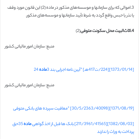
3.اموالی که برای سازمانها و موسسه‌های مذکور در ماده (2) این قانون مورد وقف
یا نذر یا حبس واقع گردد به شرط تأیید سازمانها و موسسه‌های‌ مذکور.
4.
اثاث‌البیت محل سکونت متوفی
(2)
منبع: سازمان امور مالیاتی کشور
[1373/01/14][224/ت417هـ] *آیین نامه اجرایی بند 3
ماده
24
منبع: سازمان امور مالیاتی کشور
[1371/08/19][30/5/2363/40098] *معافیت سپرده های بانکی متوفی
[1382/08/03][211/3961/41565] بانک ها قبل از اخذ گواهی
ماده
35حق
پرداخت به وراث را ندارند