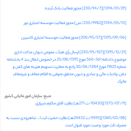
[1394/01/29][230/94/7] مجوز فعالیت بانک آینده
[1394/05/13][230/9982/ص] مجوز فعالیت موسسه اعتباری نور
[1395/09/06][200/95/57] مجوز فعالیت موسسه اعتباری کاسپین
[1395/12/21][230/95/107] ارسال رأی هیأت عمومی دیوان عدالت اداری
موضوع دادنامه 561-560 مورخ 25/08/1395 در خصوص ابطال بند 4 بخشنامه
شماره 11823 مورخ 30/06/1384 راجع به مغایرت تسهیم هزینه های کفن و
دفن، واجبات مالی و عبادی و دیون محقق متوفی به اقلام معاف و غیرمعاف
ماترک
منبع: سازمان امور مالیاتی کشور
[1373/07/11][10430/ت 271هـ] نظارت آقای مکارم شیرازی
[1380/03/08][9595/ت 24432هـ] نظارت حضرت آیت ا… شاهرودی نسبت به
مصرف ثلث مورد وصیت مورد قبول است