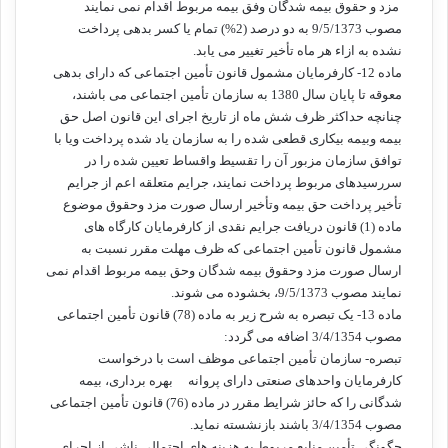
مزد و حقوق بیمه شدگان وفق بیمه مربوط اقدام نمی نمایند
مصوب 9/5/1373 به دو درصد (2%) تمام یا کسر بدهی پرداخت
نشده به ازاء هر ماه تأخیر تغییر می یابد.
ماده 12- کارفرمایان مشمول قانون تأمین اجتماعی که دارای بدهی
معوقه تا پایان سال 1380 به سازمان تأمین اجتماعی می باشند،
چنانچه حداکثر ظرف شش ماه از تاریخ اجرای این قانون اصل حق
بیمه وبیمه بیکاری قطعی شده را به سازمان یاد شده پرداخت ویا با
توافق سازمان مزبور آن را تقسیط واقساط تعیین شده را در
سررسیدهای مربوط پرداخت نمایند، جرایم متعلقه اعم از جرایم
تأخیر پرداخت حق بیمه وتأخیر ارسال صورت مزد وحقوق موضوع
ماده (1) قانون دریافت جرایم نقدی از کارفرمایان کارگاه های
مشمول قانون تأمین اجتماعی که ظرف مهلت مقرر نسبت به
ارسال صورت مزد وحقوق بیمه شدگان وحق بیمه مربوط اقدام نمی
نمایند مصوب 9/5/1373، بخشوده می شوند.
ماده 13- یک تبصره به شرح زیر به ماده (78) قانون تأمین اجتماعی
مصوب 3/4/1354 اضافه می گردد:
تبصره- سازمان تأمین اجتماعی موظف است با درخواست
کارفرمایان واحدهای صنعتی دارای پروانه بهره برداری، بیمه
شدگانی را که حائز شرایط مقرر در ماده (76) قانون تأمین اجتماعی
مصوب 3/4/1354 باشند بازنشسته نماید.
چگونگی تأمین منابع مربوط به هزینه های احتمالی ناشی از اجرای