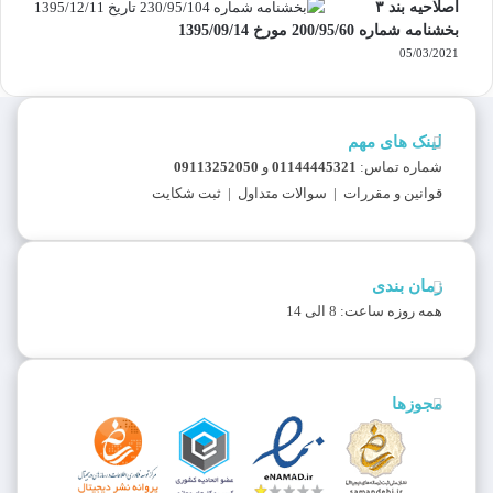
اصلاحیه بند ۳
بخشنامه شماره 200/95/60 مورخ 1395/09/14
05/03/2021
لینک های مهم
شماره تماس:
01144445321
و
09113252050
قوانین و مقررات
|
سوالات متداول
|
ثبت شکایت
زمان بندی
همه روزه ساعت: 8 الی 14
مجوزها