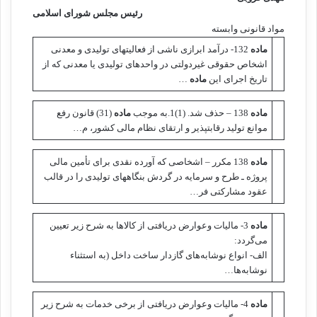
رئیس مجلس شورای اسلامی
مواد قانونی وابسته
ماده
132- درآمد ابرازی ناشی از فعالیت­های ‌تولیدی و معدنی
اشخاص حقوقی غیردولتی در واحدهای تولیدی یا معدنی که از
تاریخ اجرای این
ماده
…
ماده
138 – حذف شد. (1)1.به موجب
ماده
(31) قانون رفع
موانع تولید رقابت­پذیر و ارتقای نظام مالی کشور، م…
ماده
138 مکرر – اشخاصی که آورده نقدی برای تأمین مالی
پروژه ـ طرح و سرمایه در گردش بنگاههای تولیدی را در قالب
عقود مشارکتی فر…
ماده
3- مالیات وعوارض دریافتی از کالاها به شرح زیر تعیین
می‌گردد:
الف- انواع نوشابه‌های گازدار ساخت داخل (به استثناء
نوشابه‌ها…
ماده
4- مالیات وعوارض دریافتی از برخی خدمات به شرح زیر