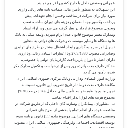
عمرانی وصنعتی داخل یا خارج کشوررا فراهم نمایند.
این تسهیلات به منظور تأمین مالی ضمانت نامه های ریالی وارزی
مورد نیاز برای شرکت در مناقصه وحسن انجام تعهدات، پیش
پرداخت وکسور وجه الضمان وهزینه های دوران ساخت، نصب
وتحویل موضوع قرارداد در نظر گرفته می شود ودر ازاء اسناد
ومدارک معتبر موضوع قانون عدم الزام سپردن وثیقه ملکی به بانک
ها ودستگاه ها وسایر موسسات وشرکت های دولتی به منظور
تسهیل امر سرمایه گذاری وایجاد اشتغال بیشتر در طرح های تولیدی
وصادراتی مصوب 27/3/1380 ویا اعتبارات اسنادی ریالی ویا ارزی
دارای اعتبار تا دوران بازپرداخت کارفرمایان دولتی یا خصوصی،
حداکثر ظرف مدت پانزده روز پس از درخواست و تکمیل مدارک ذکر
شده، تأمین می گردد.
وزارت امور اقتصادی ودارایی وبانک مرکزی جموری اسلامی ایران
مکلفند ظرف مدت دو ماه از تاریخ تصویب این قانون، نسبت به
تجهیز منابع وتنظیم ضوابط تأمین مالی حداقل هفتاد درصد (70%)
مجموع هزینه های فوق الذکر اقدام نمایند.
ب- مشاوران، پیمانکاران وسازند گان داخلی که از طریق شرکت در
مناقصه، عهده دار انجام تمام یا بخشی از طرح های عمرانی
وصنعتی دستگاه های اجرایی، موضوع ماده (11) قانون برنامه سوم
توسعه اقتصادی، اجتماعی وفرهنگی جمهوری اسلامی ایران مصوب