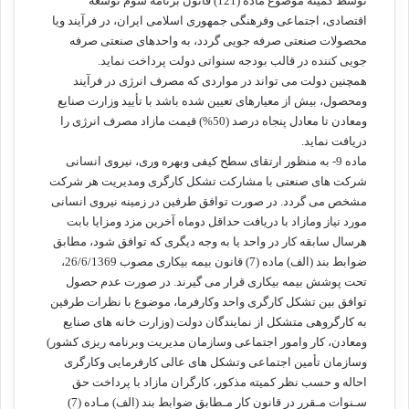
توسط کمیته موضوع ماده (121) قانون برنامه سوم توسعه
اقتصادی، اجتماعی وفرهنگی جمهوری اسلامی ایران، در فرآیند ویا
محصولات صنعتی صرفه جویی گردد، به واحدهای صنعتی صرفه
جویی کننده در قالب بودجه سنواتی دولت پرداخت نماید.
همچنین دولت می تواند در مواردی که مصرف انرژی در فرآیند
ومحصول، بیش از معیارهای تعیین شده باشد با تأیید وزارت صنایع
ومعادن تا معادل پنجاه درصد (50%) قیمت مازاد مصرف انرژی را
دریافت نماید.
ماده 9- به منظور ارتقای سطح کیفی وبهره وری، نیروی انسانی
شرکت های صنعتی با مشارکت تشکل کارگری ومدیریت هر شرکت
مشخص می گردد. در صورت توافق طرفین در زمینه نیروی انسانی
مورد نیاز ومازاد با دریافت حداقل دوماه آخرین مزد ومزایا بابت
هرسال سابقه کار در واحد یا به وجه دیگری که توافق شود، مطابق
ضوابط بند (الف) ماده (7) قانون بیمه بیکاری مصوب 26/6/1369،
تحت پوشش بیمه بیکاری قرار می گیرند. در صورت عدم حصول
توافق بین تشکل کارگری واحد وکارفرما، موضوع با نظرات طرفین
به کارگروهی متشکل از نمایندگان دولت (وزارت خانه های صنایع
ومعادن، کار وامور اجتماعی وسازمان مدیریت وبرنامه ریزی کشور)
وسازمان تأمین اجتماعی وتشکل های عالی کارفرمایی وکارگری
احاله و حسب نظر کمیته مذکور، کارگران مازاد با پرداخت حق
سـنوات مـقرر در قانون کار مـطابق ضوابط بند (الف) مـاده (7)