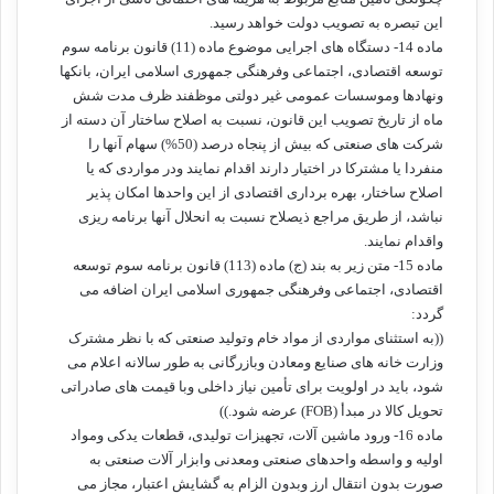
این تبصره به تصویب دولت خواهد رسید.
ماده 14- دستگاه های اجرایی موضوع ماده (11) قانون برنامه سوم
توسعه اقتصادی، اجتماعی وفرهنگی جمهوری اسلامی ایران، بانکها
ونهادها وموسسات عمومی غیر دولتی موظفند ظرف مدت شش
ماه از تاریخ تصویب این قانون، نسبت به اصلاح ساختار آن دسته از
شرکت های صنعتی که بیش از پنجاه درصد (50%) سهام آنها را
منفردا یا مشترکا در اختیار دارند اقدام نمایند ودر مواردی که یا
اصلاح ساختار، بهره برداری اقتصادی از این واحدها امکان پذیر
نباشد، از طریق مراجع ذیصلاح نسبت به انحلال آنها برنامه ریزی
واقدام نمایند.
ماده 15- متن زیر به بند (ج) ماده (113) قانون برنامه سوم توسعه
اقتصادی، اجتماعی وفرهنگی جمهوری اسلامی ایران اضافه می
گردد:
((به استثنای مواردی از مواد خام وتولید صنعتی که با نظر مشترک
وزارت خانه های صنایع ومعادن وبازرگانی به طور سالانه اعلام می
شود، باید در اولویت برای تأمین نیاز داخلی وبا قیمت های صادراتی
تحویل کالا در مبدأ (FOB) عرضه شود.))
ماده 16- ورود ماشین آلات، تجهیزات تولیدی، قطعات یدکی ومواد
اولیه و واسطه واحدهای صنعتی ومعدنی وابزار آلات صنعتی به
صورت بدون انتقال ارز وبدون الزام به گشایش اعتبار، مجاز می