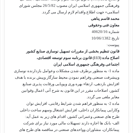
وفرهنگی جمهوری اسلامی ایران مصوب 26/5/82 مجلس شورای
اسلامی» جهت اطلاع واقدام لازم ارسال می گردد.
محمد قاسم پناهی
معاون فنی وحقوقی
شماره:40620/16
تاریخ:10/06/1382
پیوست:
قانون تنظیم بخشی از مقررات تسهیل نوسازی صنایع کشور
اصلاح ماده (113) قانون برنامه سوم توسعه اقتصادی،
اجتماعی وفرهنگی جمهوری اسلامی ایران
ماده 1- به منظور برطرف شدن مشکلات وعوامل بازدارنده نوسازی
وپیشرفت صنعتی وفراهم نمودن محیط سازگار وپیش برنده با هدف
افزایش بازدهی، ارتقاء بهره وری وپوپایی ورقابت پذیری صنایع
کشور، اصلاحات مقرر در این قانون به شرح آتی اعمال وقوانین
مغایر ملغی می گردد.
ماده 2- به منظور فراهم شدن شرایط رقابتی، افزایش توان
وکارایی پیمانکاران داخلی، افزایش اشتغال وسهم ساخت داخلی
طرح های صنعتی وعمرانی کشور، اقدام های زیر به عمل آید:
الف- بانک ها اجازه دارند تسهیلات مالی مورد نیاز برای شرکت
پیمانکاران، مشاوران وواحدهای صنعتی در مناقصه های طرح های