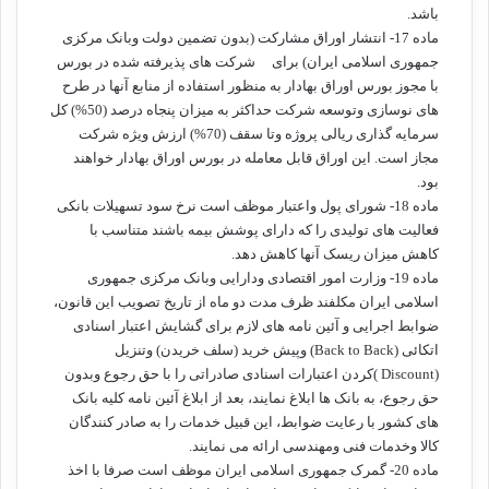
باشد.
ماده 17- انتشار اوراق مشارکت (بدون تضمین دولت وبانک مرکزی
جمهوری اسلامی ایران) برای شرکت های پذیرفته شده در بورس
با مجوز بورس اوراق بهادار به منظور استفاده از منابع آنها در طرح
های نوسازی وتوسعه شرکت حداکثر به میزان پنجاه درصد (50%) کل
سرمایه گذاری ریالی پروژه وتا سقف (70%) ارزش ویژه شرکت
مجاز است. این اوراق قابل معامله در بورس اوراق بهادار خواهند
بود.
ماده 18- شورای پول واعتبار موظف است نرخ سود تسهیلات بانکی
فعالیت های تولیدی را که دارای پوشش بیمه باشند متناسب با
کاهش میزان ریسک آنها کاهش دهد.
ماده 19- وزارت امور اقتصادی ودارایی وبانک مرکزی جمهوری
اسلامی ایران مکلفند ظرف مدت دو ماه از تاریخ تصویب این قانون،
ضوابط اجرایی و آئین نامه های لازم برای گشایش اعتبار اسنادی
اتکائی (Back to Back) وپیش خرید (سلف خریدن) وتنزیل
(Discount )کردن اعتبارات اسنادی صادراتی را با حق رجوع وبدون
حق رجوع، به بانک ها ابلاغ نمایند، بعد از ابلاغ آئین نامه کلیه بانک
های کشور با رعایت ضوابط، این قبیل خدمات را به صادر کنندگان
کالا وخدمات فنی ومهندسی ارائه می نمایند.
ماده 20- گمرک جمهوری اسلامی ایران موظف است صرفا با اخذ