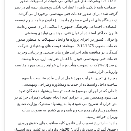
17/1/1379 وشرکت های غیر دولتی می شوند، از تسهیلات صدور
ضمانت نامه بانکی، تأمین اعتبارات بانکی وپوشش بیمه ای در نظر
گرفته شده برای صدور خدمات فنی مهندسی برخوردار می گردند.
ج- دستگاه های اجرایی موضوع ماده (11) قانون برنامه سوم توسعه
اقتصادی، اجتماعی وفرهنگی جمهوری اسلامی ایران ضمن رعایت
قانون حداکثر استفاده از توان فنی، مهندسی تولیدی وصنعتی
واجرائی کشور در اجرای پروژه ها وایجاد تسهیلات به منظور صدور
خدمات مصوب 12/12/1375 موظفند قیمت های پیشنهادی شرکت
کنندگان در مناقصه های اجرایی طرح های صنعتی وزیربنایی وخرید
خدمات فنی ومهندسی خودرا با اعمال ضرایب ارزیابی تا بیست
درصد (20%) که به تصویب هیأت وزیران خواهد رسید، مورد مقایسه
وارزیابی قرار دهند.
معیارهای تعیین ضرایب مورد عمل در این ماده متناسب با سهم
ساخت داخل واستفاده از خدمات ومشاوره وطراحی ومهندسی
داخلی که در اجرای موضوع مناقصه توسط پیشنهاد دهندگان تعهد
می شود وهمچنین میزان جرایم عدم انجام تعهدات (میزان جرائم در
متن قرارداد تصریح می شود)، بنا به پیشنهاد مشترک وزارت صنایع
ومعادن وسازمان مدیریت وبرنامه ریزی کشور به تصویب هیأت
وزیران خواهد رسید.
ماده3 – ازتاریخ تصویب این قانون کلیه معافیت های حقوق ورودی
(حقوق گمرکی، سود بازرگانی) کالاهای وارداتی به کشور وبه استثناء