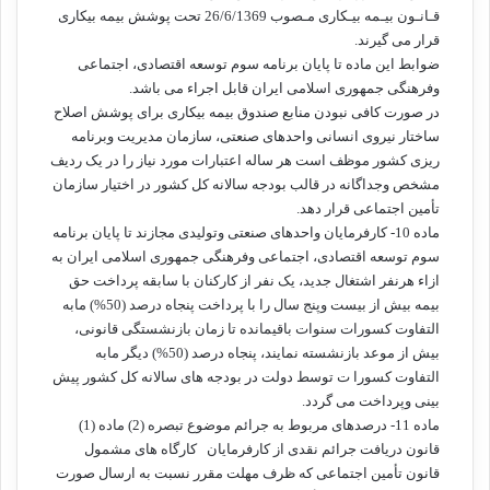
قـانـون بیـمه بیـکاری مـصوب 26/6/1369 تحت پوشش بیمه بیکاری
قرار می گیرند.
ضوابط این ماده تا پایان برنامه سوم توسعه اقتصادی، اجتماعی
وفرهنگی جمهوری اسلامی ایران قابل اجراء می باشد.
در صورت کافی نبودن منابع صندوق بیمه بیکاری برای پوشش اصلاح
ساختار نیروی انسانی واحدهای صنعتی، سازمان مدیریت وبرنامه
ریزی کشور موظف است هر ساله اعتبارات مورد نیاز را در یک ردیف
مشخص وجداگانه در قالب بودجه سالانه کل کشور در اختیار سازمان
تأمین اجتماعی قرار دهد.
ماده 10- کارفرمایان واحدهای صنعتی وتولیدی مجازند تا پایان برنامه
سوم توسعه اقتصادی، اجتماعی وفرهنگی جمهوری اسلامی ایران به
ازاء هرنفر اشتغال جدید، یک نفر از کارکنان با سابقه پرداخت حق
بیمه بیش از بیست وپنج سال را با پرداخت پنجاه درصد (50%) مابه
التفاوت کسورات سنوات باقیمانده تا زمان بازنشستگی قانونی،
بیش از موعد بازنشسته نمایند، پنجاه درصد (50%) دیگر مابه
التفاوت کسورا ت توسط دولت در بودجه های سالانه کل کشور پیش
بینی وپرداخت می گردد.
ماده 11- درصدهای مربوط به جرائم موضوع تبصره (2) ماده (1)
قانون دریافت جرائم نقدی از کارفرمایان کارگاه های مشمول
قانون تأمین اجتماعی که ظرف مهلت مقرر نسبت به ارسال صورت