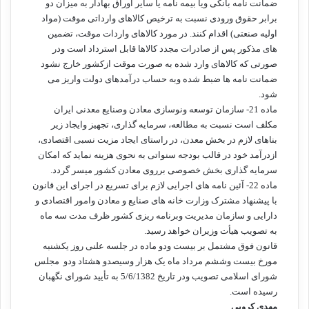
ضمانت نامه بانکی ویا بیمه نامه یا سایر اوراق بهادار به میزان دو
برابر حقوق ورودی نسبت به ترخیص کالاهای وارداتی موقت (مواد
اولیه صنعتی) اقدام کنند. در مورد کالاهای واردات موقت، تضمین
های مذکور پس از صادرات مجدد کالاها قابل استرداد است ودر
صورتی که کالاهای وارد شده به صورت موقت ازکشور خارج نشود
ضمانت نامه ها ضبط شده وبه حساب درآمدهای دولت واریز می
شود.
ماده 21- سازمان توسعه ونوسازی معادن وصنایع معدنی ایران
مکلف است نسبت به مطالعه، سرمایه گذاری، تجهیز وایجاد زیر
بناهای لازم در بخش معدن، در راستای ایجاد مزیت نسبی اقتصادی،
ازدرآمد خود در قالب بودجه سنواتی به نحوی هزینه نماید که امکان
سرمایه گذاری بخش خصوصی برروی معادن کشور میسر گردد.
ماده 22- آئین نامه های اجرایی لازم برای تسریع در اجرای این قانون
با پیشنهاد مشترک وزارت خانه های صنایع و معادن وامور اقتصادی و
دارایی و سازمان مدیریت وبرنامه ریزی کشور ظرف مدت سه ماه
به تصویب هیأت وزیران خواهد رسید.
قانون فوق مشتمل بر بیست ودو ماده در جلسه علنی روز یکشنبه
مورخ بیست وششم مرداد ماه یک هزار وسیصدو هشتاد ودو مجلس
شورای اسلامی تصویب ودر تاریخ 5/6/1382 به تأیید شورای نگهبان
رسیده است.
مهدی کروبی