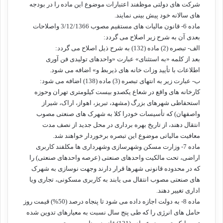
شرکت های دولتی موظفند اعتبارات موضوع این ماده را در بودجه
های سالانه خود پیش بینی نمایند.
ماده 6- قانون مالیات های مستقیم مصوب 3/12/1366 واصلاحات
بعدی آن به شرح زیر اصلاح می گردد:
الف- تبصره (2) ماده (132) به شرح ذیل اصلاح می گردد:
بعد از کلمه «به استثنای» عبارت «واحدهای تولیدی فن آوری
اطلاعات با تأیید وزات خانه های ذیربط و» اضافه می شود.
ب- عبارت زیر به انتهای تبصره (3) ماده (138) اضافه می شود:
کارخانه های واقع در شعاع یکصدو بیست کیلومتری تهران وحوزه
استحفاظی شهرهای بزرگ (مشهد، تبریز، اهواز، اراک، شیراز
واصفهان) که تأسیسات خودرا کلا به شهرک های صنعتی مصوب
انتقال دهند، از تاریخ بهره برداری در محل جدید از نصف مدت
معافیت مالیاتی موضوع این تبصره برخوردار خواهند شد.
ماده 7- وزارت مسکن وشهرسازی وشهرداری ها مکلفند کاربری
اراضی، تحت مالکیت واحدهای صنعتی (عرصه واحدهای صنعتی) را
که در محدوده قانونی شهرها قرار دارند وجهت نوسازی به شهرک
های صنعتی مصوب انتقال می یابند به کاربری مسکونی، تجاری ویا
اداری تغییر دهند.
ماده 8- به دولت اجازه داده می شود تا پنجاه درصد (50%) قیمت روز
حامل های انرژی را که طی پنج سال نسبت به معیارهای تدوین شده