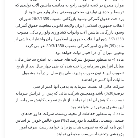
موارد مندرج در لایحه قانونی راجع به معافیت ماشین آلات تولیدی که
توسط واحدهای تولیدی، صنعتی ومعدنی مجاز وارد می شود از
پرداخت حقوق گمرکی وسود بازرگانی مصوب 26/2/1359 شورای
انقلاب جمهوری اسلامی ایران ولایحه قانونی معافیت حقوق گمرکی
وسود بازرگانی ماشین آلات وادوات کشاورزی ولوازم یدکی مصوب
5/7/1358 شورای انقلاب جمهوری اسلامی ایران واختیارات ناشی از
ماده (39) قانون امور گمرکی مصوب 30/3/1350 لغو می گردد
وتعیین میزان آن در اختیار دولت خواهد بود.
ماده 4- به منظور تشویق شرکت های صنعتی به اصلاح ساختار مالی،
معادل افزایش سرمایه پرداخت شده که طی چهار سال بعد از تاریخ
تصویب این قانون صورت پذیرد، طی پنج سال از درآمد مشمول
مالیات آنها کسر خواهدشد.
شرکت هائی که نسبت سرمایه به بدهی آنها کمتر از سی
درصد(30%) باشد وهمچنین شرکت هائی که پس از افزایش سرمایه
نسبت به کاهش آن اقدام نمایند، از تاریخ تصویب کاهش سرمایه، از
این مشوق برخوردار نخواهند بود.
ماده 5- به منظور حفاظت از محیط زیست، شرکت ها وواحدهای
صنعتی ومعدنی مکلفند تا دودرصد (2%) سود خالص خودرا بر اساس
آئین نامه ای که به تصویب هیأت وزیران خواهد رسید، صرف امور
پژوهشی وتحقیقات زیست محیطی نمایند.