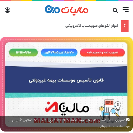
منو
جستجو برای
ورو
انواع الگوهای صورتحساب الکترونیکی
تصویب نامه و تصمیم نامه شماره ه47905ت/181070 تاریخ 1391/09/18 قانون تأسیس
موسسات بیمه غیردولتی