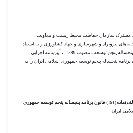
سه مورخ 20/5/1392بنا به پیشنهاد مشترک سازمان حفاظت محیط زیست و معاونت
انه
های نیرو،راه و شهرسازی و جهاد کشاورزی و به استناد
نامه اجرایی
لف) ماده(187)و بند(الف)ماده(191) قانون برنامه پنجساله پنجم توسعه جمهوری اسلامی ایران را به
نامه اجرایی جزء (1)بند(الف) ماده(187)و بند(الف)ماده(191) قانون برنامه پنجساله پنجم توسعه جمهوری
لامی ایران