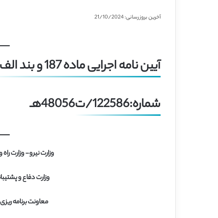
آخرین بروزرسانی: 21/10/2024
آیین نامه اجرایی ماده 187 و بند الف ماده 191 قانون برنامه پنجم توسعه
شماره:122586/ت48056هـ
وزارت نیرو- وزارت راه
وزارت دفاع و پشتیب
معاونت برنامه ریزی