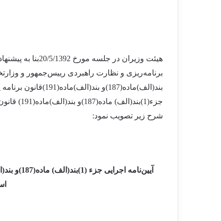
هیئت وزیران در جل
برنامه
ریزی و نظارت راهبردی رییس
جمهور و وزارتخ
بند(الف)ماده(187)و بند(الف)ماده(191)قانون برنامه پنجساله پنجم توسعه ـ مصوب 1389- ، آیین
جزء(1)بند(ا
شرح زیر تصویب نمود:
آیین
اس