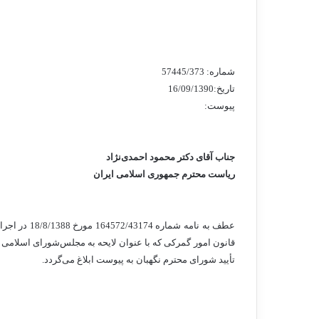
شماره: 57445/373
تاریخ:16/09/1390
پیوست:
جناب آقای دکتر محمود احمدی
نژاد
ریاست محترم جمهوری اسلامی ایران
عطف به نامه شماره 164572/43174 مورخ 18/8/1388 در اجرای اصل یکصد و بیست و سوم (123) قانون
قانون امور گمرکی که با عنوان لایحه به مجلس
شورای
اسلامی ت
تأیید شورای محترم نگهبان به پیوست ابلاغ می
گردد.