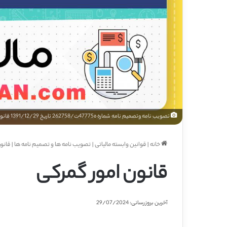
تصویب نامه وتصمیم نامه شماره ه47775ت/262758 تاریخ 1391/12/29 قانون امور گمرکی
خانه
|
قوانین وابسته مالیاتی
|
تصویب نامه ها و تصمیم نامه ها
|
قانو
قانون امور گمرکی
آخرین بروزرسانی: 29/07/2024