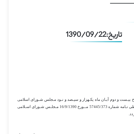
تاریخ:1390/09/22
خ بیـست و دوم آبـان ماه یکـهزار و سیـصد و نـود مـجلس شـورای اسلامی
تصویب و در تاریخ 2/9/1390 به تائید شورای نگـهبان رسـیده و طی نـامه شماره 57445/373 مــورخ 16/9/1390 مـجلـس شـورای اسـلامی
دد.