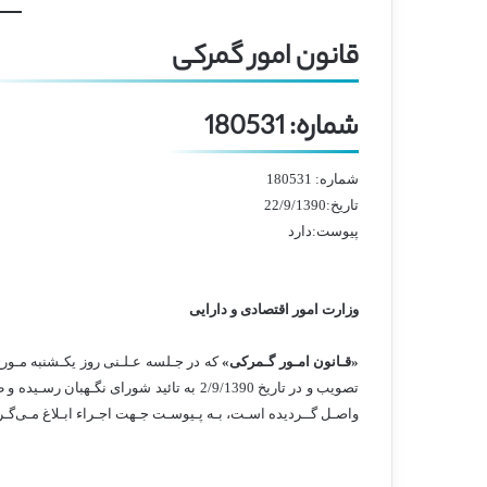
قانون امور گمرکی
شماره: 180531
شماره: 180531
تاریخ:22/9/1390
پیوست:دارد
وزارت امور اقتصادی و دارایی
«قـانون امـور گـمرکی»
که در جـلسه عـلـنی روز یکـشنبه مـور
واصـل گــردیده اسـت، بـه پـیوسـت جـهت اجـراء ابـلاغ مـی
گـر