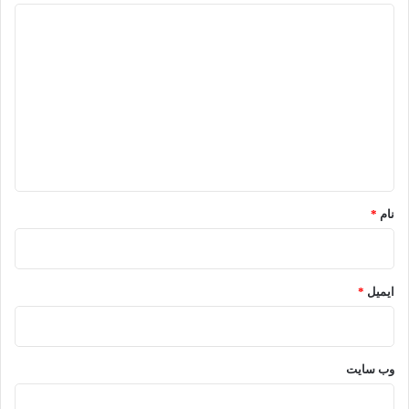
د
ی
د
گ
ا
ه
*
نام
*
ایمیل
*
وب‌ سایت