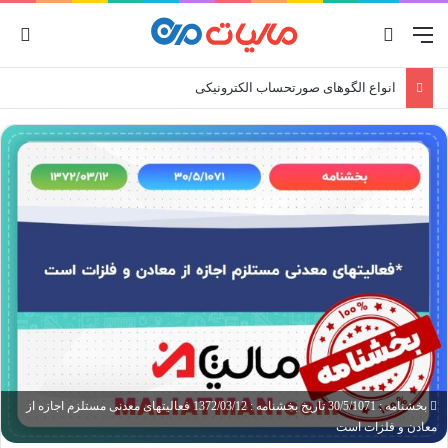
منو
جستجو برای
ورو
انواع الگوهای صورتحساب الکترونیکی
بخشنامه : 30/5/1071 تاریخ بخشنامه : 1372/03/12 فعالیتهای معدنی مستلزم اجازه از
معادن و فلزات است