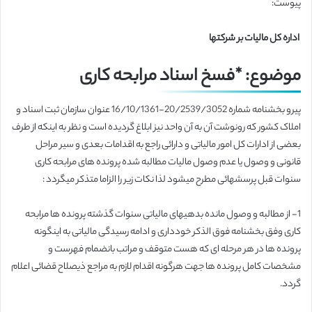
پیوست:
اداره کل مالیات بر شرکتها
موضوع: *فسخ اسناد مرابحه کاری
پیرو بخشنامه شماره 20/2539/3052-16/10/1361 عنوان سازمان ثبت اسناد و
املاک کشور که رونوشت آن به آن واحد نیز ابلاغ گردیده است و نظر به اینکه از طرف
بعضی از ادارات کل امور مالیاتی و دارائی راجع به اقدامات بعدی و سیر مراحل
قانونی و وصول یا عدم وصول مالیات مطالبه شده پرونده های مرابحه کاری
سنوات قبل پرسشهائی مطرح میشود لذا نکات زیر را الزاما متذکر میگردد :
1- از مطالبه و وصول مانده بدهیهای مالیاتی سنوات گذشته پرونده ها مرابحه
کاری وفق بخشنامه فوق الذکر خودداری و ادامه رسیدگی مالیاتی به اینگونه
پرونده ها در هر مرحله ای که هست متوقف و مراتب بانضمام فهرست و
مشخصات کامل پرونده ها جهت هرگونه اقدام لازم به مراجع ذیصلاح قضائی اعلام
گردد.