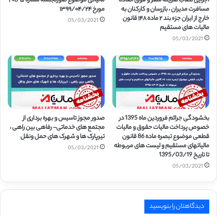
اجرایی نصاب هزینه سفر و فوق العاده
مالیاتی موضوع صورتجلسه شماره ۲۰۱/۵
مسافرت مدیران ، بازرسان و کارکنان به
مورخ ۱۳۹۹/۰۴/۲۴
خارج از ایران جزء بند ۲ ماده ۱۴۸ قانون
05/03/2021
مالیات های مستقیم
05/03/2021
بخشودگی جرائم فروردین ماه 1395 در
صدور مجوز تاسیس و بهره برداری از
خصوص پرداخت مالیات حقوق و مالیات
مجتمع های خدماتی- رفاهی بین راهی ،
قطعی موضوع تبصره ماده 86 قانون
تیرپارک ها و شهرک های حمل ونقل
مالیاتهای مستقیم و لیست های مربوطه
05/03/2021
تا تاریخ 1395/03/19
05/03/2021
دیدگاهتان را بنویسید