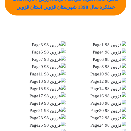
عملکرد سال 1398 شهرستان قزوین استان قزوین