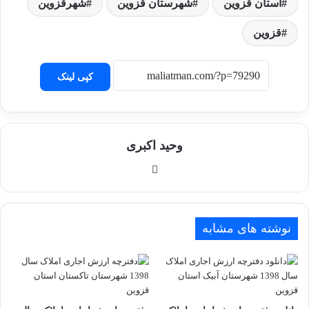
استان قزوین
شهرستان قزوین
شهرقزوین
قزوین
کپی لینک
وحید اکبری
وبسایت
نوشته های مشابه