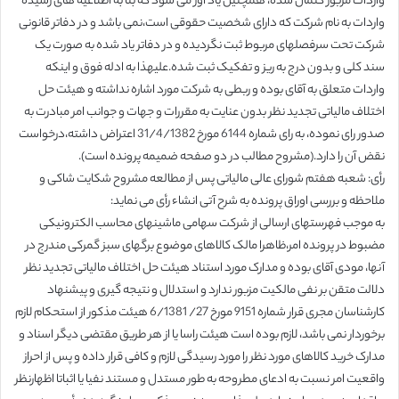
واردات مزبور کتمان شده، همچنین یاد آور می شود که بنا به اطلاعیه های رسیده
واردات به نام شرکت که دارای شخصیت حقوقی است،نمی باشد و در دفاتر قانونی
شرکت تحت سرفصلهای مربوط ثبت نگردیده و در دفاتر یاد شده به صورت یک
سند کلی و بدون درج به ریز و تفکیک ثبت شده.علیهذا به ادله فوق و اینکه
واردات متعلق به آقای بوده و ربطی به شرکت مورد اشاره نداشته و هیئت حل
اختلاف مالیاتی تجدید نظر بدون عنایت به مقررات و جهات و جوانب امر مبادرت به
صدور رای نموده، به رای شماره 6144 مورخ 31/4/1382 اعتراض داشته،درخواست
نقض آن را دارد.(مشروح مطالب در دو صفحه ضمیمه پرونده است).
رأی: شعبه هفتم شورای عالی مالیاتی پس از مطالعه مشروح شکایت شاکی و
ملاحظه و بررسی اوراق پرونده به شرح آتی انشاء رأی می نماید:
به موجب فهرستهای ارسالی از شرکت سهامی ماشینهای محاسب الکترونیکی
مضبوط در پرونده امر،ظاهرا مالک کالاهای موضوع برگهای سبز گمرکی مندرج در
آنها، مودی آقای بوده و مدارک مورد استناد هیئت حل اختلاف مالیاتی تجدید نظر
دلالت متقن بر نفی مالکیت مزبور ندارد و استدلال و نتیجه گیری و پیشنهاد
کارشناسان مجری قرار شماره 9151 مورخ 27/ 6/1381 هیئت مذکور از استحکام لازم
برخوردار نمی باشد، لازم بوده است هیئت راسا یا از هر طریق مقتضی دیگر اسناد و
مدارک خرید کالاهای مورد نظر را مورد رسیدگی لازم و کافی قرار داده و پس از احراز
واقعیت امر نسبت به ادعای مطروحه به طور مستدل و مستند نفیا یا اثباتا اظهارنظر