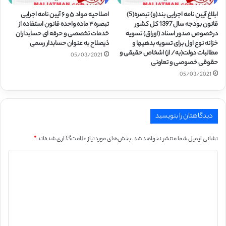
ابلاغ آیین نامه اجرایی بند(و) تبصره(5)
اصلاحیه مواد ۵ و ۶ آیین نامه اجرایی
قانون بودجه سال 1397 کل کشور
تبصره ۴ ماده واحده قانون استفاده از
درخصوص صدور اسناد (اوراق) تسویه
خدمات تخصصی و حرفه ای حسابداران
خزانه نوع اول برای تسویه بدهی­ها و
ذیصلاح به عنوان حسابدار رسمی
مطالبات دولت(به/ از) اشخاص حقیقی و
05/03/2021
حقوقی خصوصی و تعاونی
05/03/2021
دیدگاهتان را بنویسید
نشانی ایمیل شما منتشر نخواهد شد.
بخش‌های موردنیاز علامت‌گذاری شده‌اند
*
د
ی
د
گ
ا