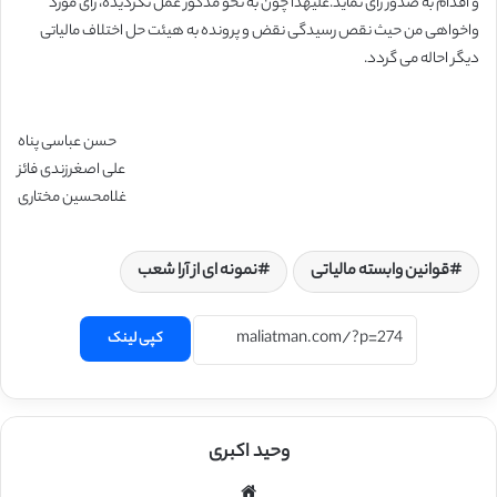
و اقدام به صدور رای نماید.علیهذا چون به نحو مذکور عمل نگردیده، رأی مورد
واخواهی من حیث نقص رسیدگی نقض و پرونده به هیئت حل اختلاف مالیاتی
دیگر احاله می گردد.
حسن عباسی پناه
علی اصغرزندی فائز
غلامحسین مختاری
قوانین وابسته مالیاتی
نمونه ای از آرا شعب
کپی لینک
وحید اکبری
وبسایت