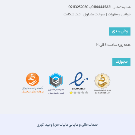
شماره تماس:
01144445321
و
09113252050
قوانین و مقررات
|
سوالات متداول
|
ثبت شکایت
زمان بندی
همه روزه ساعت: 8 الی 14
مجوزها
خدمات مالی و مالیاتیِ مالیات من | وحید اکبری