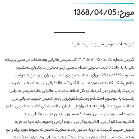
مورخ: 1368/04/05
“رای هیات عمومی شورای عالی مالیاتی “
گزارش شماره 42/5/30-21/1/1368دفترفنی مالیاتی ومنضمات آن مبنی براینکه
باتوجه به ماده 3 لایحه قانونی اصلاح بعضی ازموادقانون مالیاتهای مستقیم
مصوب 25/4/1359شورای انقلاب جمهوری اسلامی ایران وبرمبنای درخواست
نظام پزشکی که تقاضانموده است الکتروآنسفالوگرافی نیزازلحاظ تعیین ضریب
درردیف رادیولژی قرارگیرد،اداره کل اطلاعات خدمات مالیاتی نظردفترفنی مالیاتی
رانسبت به موضوع استعلام ودفترمذکورنیزدر پاسخ ،تعیین ضریب مالیاتی برای
فعالیت موردبحث راباتوجه به اظهارنظر سازمان نظام پزشکی فاقدمنع قانونی اعلام
نموده است وبراین اساس توسط کمیسیون تعیین ضرایب مالیاتی برای
الکتروآنسفالوگرافی ، الکتروبیوگرافی ،سونوگرافی وامورمشابه آنهااقدام به
تعیین ضریب گردیده که رویه مذکورازلحاظ مغایرت بامقررات مربوط موردایرادواقع
شده است حسب ارجاع معاونت محترم درآمدهای مالیاتی ودراجرای بند3ماده