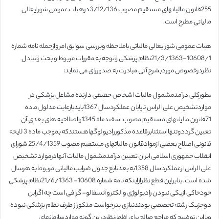
255قانون مالیاتهای مستقیم مصوب 3/12/136درهیات عمومی شورایعالی
مالیاتی مطرح است .
هیات عمومی شورایعالی مالیاتی باملاحظه وبررسی سوابق امروازجمله نامه شماره
10608/1-21/3/1363نظام پزشکی وتوجه به مقررات مربوط و بحث وتبادل
نظردرخصوص موردبشرح آتی مبادرت به صدوررای می نماید:
بطورکلی درآمدمشمول مالیات اشخاص حقیقی دارنده مشاغل پزشکی در
مواردتشخیص علی الراس تاپایان عملکردسال 1367بایدبارعایت مدلول ماده
71قانون مالیاتهای مستقیم مصوب اسفندماه 1345واصلاحیه های بعدی آن
تعیین گرددوتنهااستثنابرقاعده مذکوررادیولوگهاهستندکه بموجب ماده 3 لایحه
قانونی اصلاح بعضی ازموادقانون مالیاتهای مستقیم مصوب 25/4/1359 شورای
انقلاب جمهوری اسلامی ایران تعیین درآمدمشمول مالیات آنهادرموارد تشخیص
علی الراس ازعملکردسال 1358به بعدتابع جدول ضرایب مالیاتی مربوط به هرسال
شده است .بنابراین قطع نظرازاینکه نامه شماره 10608- 21/6/1363نظام پزشکی
خودحاکی ازیکی نبودن رادیولوژی والکتروآنسفالو- گرافی است چه اگراین
دوجزیک رشته تخصصی بودندنیازی بدرخواست مذکوراز طرف نظام پزشکی نبوده
وبااین توضیح که مراجع صالح برای اظهارنظردراین گونه مواردسازمانهای