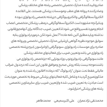
صادروتاییدکننده مدارک تحصیلی تخصصی رشته های مختلف پزشکی
وصادرکننده پروانه های مطب وموسسات پزشکی هستند، علی القاعده
الکتروآنسفالوگرافی والکتروبیوگرافی جزرشته تخصصی رادیولوژی نبوده
وبنابرآنچه مشهوداست الکتروآنسفالوگرافی درمطب پزشکان متخصص اعصاب
انجام وموردتفسیرواقع می شودلذاتعیین ضریب جداگانه برای آنهامجوزقانونی
نداشته وبایدمطابق آئین نامه ماده 71عمل شودلکن درموردرادیولوژی بنابه
سوابق موجودنظربه گواهی ارزشیابی مدارک تحصیلی تخصصی وپروانه های
صادره برای موسسات رادیولوژی ،سونوگرافی (اولتراسون )نیزجزرشته تخصصی
رادیولوژی می باشدوتعیین ضریب برای فعالیتهای مختلف پزشکی
مانندسونوگرافی ،رادیوایزوتوپ ورادیوتراپی که جزتخصص رادیولوژی می
باشندموجه نیست بلکه روش صحیح وموافق قانون این است که درجدول ضرائب
مالیاتی فقط تحت عنوان “رادیولوگ “که درماده 4قانون یادشده به عنوان
مذکورتصریح گردیده وشامل کلیه فعالیتهای پزشکی مربوط به تخصص موردبحث
است مبادرت به تعیین ضریب شده وازتعیین ضریب برای سایرعناوین تخصصی
رشته های پزشکی احترازشود.
محمدتقی نژادعمران علی اکبرسمیعی محمدطاهر