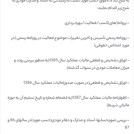
به شرح بند «1» فوق حسب مورد نسبت به رسیدگی به اسناد و مدارک مودی به
شرح زیر اقدام نمایند:
– پروانه(های)کسب/فعالیت/بهره برداری
– روزنامه رسمی تأسیس و آخرین تغییرات موضوع فعالیت در روزنامه رسمی (در
مورد اشخاص حقوقی)
– اوراق تشخیص و قطعی مالیات عملکرد سال 1385(به منظور بررسی روند و
میزان معاملات مودی در سنوات گذشته)
– اوراق تشخیص و قطعی(در صورت صدور)مالیات عملکرد سال 1386
– اظهارنامه مالیات عملکرد سال 1387(به انضمام شماره و تاریخ تسلیم آن به حوزه
مالیاتی ذیربط)
– بررسی صورتحسابها، اسناد و مدارک و دفاتر مودی(حسب مورد)در سالهای 86 و
87