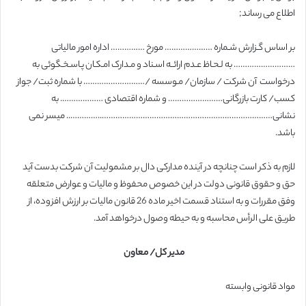
اطلاع می رساند;
بر اساس گـزارش شـماره ………………… مورخ …………… اداره امور مالیاتی
……………………… به لـحـاظ عـدم ارائــه اسـناد و مـدارک امـکـان پـاسـخـگوئی به
درخواست آن شرکت / سازمان/ مـوسسه /……………………… با شماره ثبت/ جواز
کسب/ کارت بازرگانی…………………… و شماره اقتصادی ………………. به
نشانی…………………………………………………………………..………….. میسر نمی
باشد.
لازم به ذکر است چنانچه در آینده مدارکی دال بر مشمولیت آن شرکت بدست آید
حق و حقوق قانونی دولت در این خصوص محفوظ و مالیات و عوارض متعلقه
وفق مقررات و به استناد قسمت اخیر ماده 26 قانون مالیات بر ارزش افزوده، از
طریق علی الرأس محاسبه و به حیطه وصول درخواهد آمد.
مدیر کل/ معاون
مواد قانونی وابسته