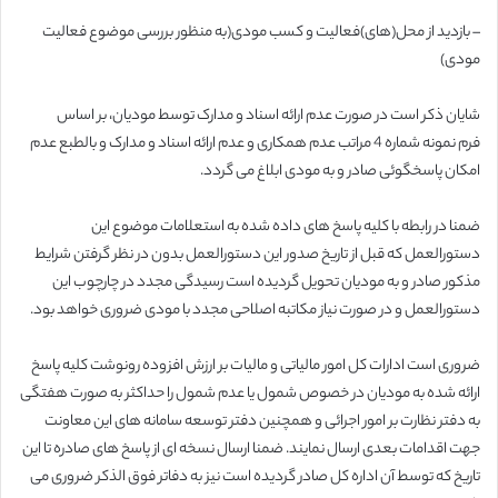
– بازدید از محل(های)فعالیت و کسب مودی(به منظور بررسی موضوع فعالیت
مودی)
شایان ذکر است در صورت عدم ارائه اسناد و مدارک توسط مودیان، بر اساس
فرم نمونه شماره 4 مراتب عدم همکاری و عدم ارائه اسناد و مدارک و بالطبع عدم
امکان پاسخگوئی صادر و به مودی ابلاغ می گردد.
ضمنا در رابطه با کلیه پاسخ های داده شده به استعلامات موضوع این
دستورالعمل که قبل از تاریخ صدور این دستورالعمل بدون در نظر گرفتن شرایط
مذکور صادر و به مودیان تحویل گردیده است رسیدگی مجدد در چارچوب این
دستورالعمل و در صورت نیاز مکاتبه اصلاحی مجدد با مودی ضروری خواهد بود.
ضروری است ادارات کل امور مالیاتی و مالیات بر ارزش افزوده رونوشت کلیه پاسخ
ارائه شده به مودیان در خصوص شمول یا عدم شمول را حداکثر به صورت هفتگی
به دفتر نظارت بر امور اجرائی و همچنین دفتر توسعه سامانه های این معاونت
جهت اقدامات بعدی ارسال نمایند. ضمنا ارسال نسخه ای از پاسخ های صادره تا این
تاریخ که توسط آن اداره کل صادر گردیده است نیز به دفاتر فوق الذکر ضروری می