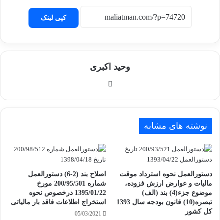
کپی لینک
وحید اکبری
وبسایت
نوشته های مشابه
دستورالعمل نحوه استرداد موقت
اصلاح بند (2-6) دستورالعمل
مالیات و عوارض ارزش فزوده،
شماره 200/95/501 مورخ
موضوع جزء(4) بند (الف)
1395/01/22 درخصوص نحوه
تبصره(10) قانون بودجه سال 1393
استخراج اطلاعات فاقد بار مالیاتی
کل کشور
05/03/2021