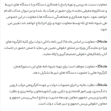
معاونت نسبت به بررسی و تهیه پاسخ با همکاری دستگاه و یا دستگاه های ذیربط
و عنداللزوم معرفی نماینده برای حضور در هیأت یاد شده و نیز دیوان عدالت اقدام
خواهد نمود. نحوه همکاری و هماهنگی دستگاه ها با معاونت در این خصوص
طی شیوه نامه ای که توسط معاونت تهیه و برای اجرا ابلاغ خواهد شد تعیین می
شود.
ماده24-
معاونت بر اساس ماده(1) آیین نامه داخلی دولت برای کلیه کارگروه های
وزراء و نمایندگان ویژه نیز مشاور حقوقی تعیین می نماید تا ضمن حضور در جلسات
آنان، راهکارهای حقوقی تصمیم گیری را ارائه نمایند.
ماده25-
معاونت موظف است برای تهیه شیوه نامه های این دستورالعمل،
کارگروه هایی با عضویت دستگاه های ذیربط تشکیل دهد.
ماده26-
نظارت عالیه بر اجرای مصوبات دولت بر عهده کارگروهی مرکب از وزیر
دادگستری، وزیر امور اقتصادی و دارایی، وزیر کشور،معاون برنامه ریزی و نظارت
راهبردی رییس جمهور، معاون توسعه مدیریت و منابع انسانی رییس جمهور و
معاون حقوقی رییس جمهور و دبیر هیأت دولت است.