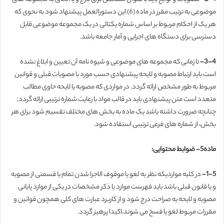
موضوعی به ترتیب مقرر در ماده (6) این دستورالعمل پیشنهاد شود به نحوی که
هر یک از احکام مربوط بر اساس شماره یکتائی در یک مجموعه موضوعی قابل
دسترسی برای دستگاه های اجرایی و آمار جامعه باشد.
3-4-
تا زمانی که مجموعه های موضوعی و شیوه نامه آن تعیین و ابلاغ نشده
است باید ارتباط مصوبه و لایحه پیشنهادی حسب مورد با مصوبات قبلی و قوانین
مربوط به طور مشخص ارائه گردد. در مواردی که مصوبه یا لایحه حاوی مطالب
متعدد است متن پیشنهادی باید در قالب مواد با رعایت شماره ترتیبی ارائه گردد;
چنانچه ضرورت داشته باشد یک ماده به بخش های مختلف تقسیم شود برای هر
بخش، از شماره های فرعی ترتیبی استفاده شود.
ماده5- ضوابط محتوایی:
1-5-
در کلیه مواردیکه نظر به لغو یا موقوف الاجرا شدن تمام یا قسمتی از مصوبه
و یا قانون قبلی باشد باید فهرست موارد با ذکر مشخصات در یکی از موارد پایانی
مصوبه و لایحه به صراحت درج شود و از کاربرد عبارت های کلی همچون قوانین و
مقررات مربوط لغو یا فسخ می شوند،اکیدا پرهیز گردد.