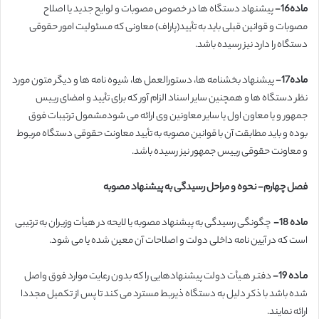
ماده16-
پیشنهاد دستگاه ها در خصوص مصوبات و لوایح جدید یا اصلاح
مصوبات و قوانین قبلی باید به تأیید(پاراف) معاونی که مسئولیت امور حقوقی
دستگاه را دارد نیز رسیده باشد.
ماده17-
پیشنهاد بخشنامه ها، دستورالعمل ها، شیوه نامه ها و دیگر متون مورد
نظر دستگاه ها و همچنین سایر اسناد الزام آور که برای تأیید و امضای رییس
جمهور و یا معاون اول یا سایر معاونین وی ارائه می شودمشمول ترتیبات فوق
بوده و باید مطابقت آن با قوانین مصوبه به تأیید معاونت حقوقی دستگاه مربوط
و معاونت حقوقی رییس جمهور نیز رسیده باشد.
فصل چهارم- نحوه و مراحل رسیدگی به پیشنهاد مصوبه
ماده 18-
چگونگی رسیدگی به پیشنهاد مصوبه یا لایحه در هیأت وزیران به ترتیبی
است که در آیین نامه داخلی دولت و اصلاحات آن معین شده یا می شود.
مـاده 19-
دفتـر هـیأت دولت پیشنهادهایی را که بدون رعایت موارد فوق واصل
شده باشد با ذکر دلیل به دستگاه ذیربط مسترد می کند تا پس از تکمیل مجددا
ارائه نمایند.