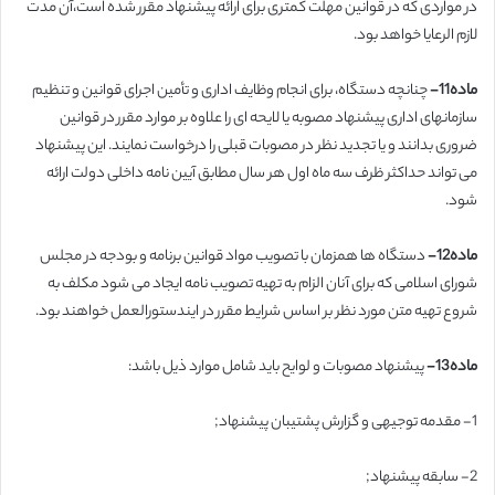
در مواردی که در قوانین مهلت کمتری برای ارائه پیشنهاد مقرر شده است،آن مدت
لازم الرعایا خواهد بود.
ماده11-
چنانچه دستگاه، برای انجام وظایف اداری و تأمین اجرای قوانین و تنظیم
سازمانهای اداری پیشنهاد مصوبه یا لایحه ای را علاوه بر موارد مقرر در قوانین
ضروری بدانند و یا تجدید نظر در مصوبات قبلی را درخواست نمایند. این پیشنهاد
می تواند حداکثر ظرف سه ماه اول هر سال مطابق آیین نامه داخلی دولت ارائه
شود.
ماده12-
دستگاه ها همزمان با تصویب مواد قوانین برنامه و بودجه در مجلس
شورای اسلامی که برای آنان الزام به تهیه تصویب نامه ایجاد می شود مکلف به
شروع تهیه متن مورد نظر بر اساس شرایط مقرر در ایندستورالعمل خواهند بود.
ماده13-
پیشنهاد مصوبات و لوایح باید شامل موارد ذیل باشد:
1- مقدمه توجیهی و گزارش پشتیبان پیشنهاد;
2- سابقه پیشنهاد;