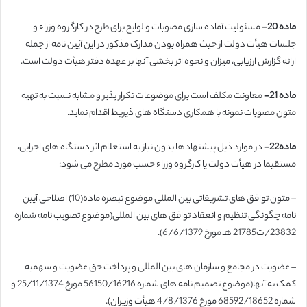
ماده 20-
مسئولیت آماده سازی مصوبات و لوایح برای طرح در کارگروه وزراء و
جلسات هیأت دولت از حیث همراه بودن مدارک مذکور در این آیین نامه از جمله
ارائه گزارش ارزیابی، میزان و نحوه اثر بخشی آنها بر عهده دفتر هیأت دولت است.
ماده 21-
معاونت مکلف است برای موضوعات تکرار پذیر و مشابه نسبت به تهیه
متون مصوبات نمونه با همکاری دستگاه های ذیربط اقدام نماید.
ماده22-
در موارد ذیل پیشنهادها بدون نیاز به استعلام اثر دستگاه های اجرایی،
مستقیما در هیأت دولت یا کارگروه وزراء حسب مورد مطرح می شود:
– متون توافق های تشریفاتی بین المللی موضوع تبصره ماده(10) اصلاحی آیین
نامه چگونگی تنظیم و انعقاد توافق های بین المللی(موضوع تصویب نامه شماره
23832/ت21785 هـ مورخ 6/6/1379).
– عضویت در مجامع و سازمان های بین المللی و پرداخت حق عضویت و سهمیه
کمک به آنها(موضوع تصمیم نامه های شماره 56150/16216 مورخ 25/11/1374 و
شماره 68592/18652 مورخ 4/8/1376 هیأت وزیران).