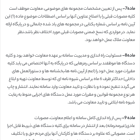
ماده7-
پس از تعیین مشخصات مجموعه های موضوعی، معاونت موظف است
کلیه مصوبات قبلی را با اصلاح عناوین آنها بر اساس اصطلاحات موضوع ماده (1) این
آیین نامه بر اساس شماره یکتایی در مجموعه های یاد شده جانمائی و در پایگاه ارائه
نماید. در مواردی که نسخ ضمنی مصوبات قبلی مورد اختلاف نظر باشد،نظر
معاونت ملاک عمل خواهد بود.
ماده8-
مسئولیت راه اندازی و مدیریت سامانه بر عهده معاونت خواهد بود و کلیه
دستگاه ها موظفند بر اساس رمزهایی که در پایگاه به آنها اختصاص می یابد کلیه
مقررات مورد عمل خود را (اعم از آیین نامه ها،بخشنامه ها و دستورالعمل های
داخلی) حداکثر ظرف 6 ماه بر اساس شیوه نامه ای که توسط معاونت تهیه و ابلاغ
می گردد تنقیح نموده و با نظارت و تایید معاونت وارد سامانه نمایند. انتشار و چاپ
هر نوع مجموعه قوانین و مقررات مورد عمل دستگاه های اجرایی منوط به رعایت
شیوه نامه ابلاغی و تایید معاونت می باشد.
ماده 9-
پس از راه اندازی کامل سامانه و اعلام معاونت، مصوبات
عادی(غیرمحرمانه) بعد از انتشار در سامانه برای کلیه دستگاه های ذیربط قابل اجرا
است. مصوباتی که علاوه بر دستگاه ها و کارکنان آنها برای مردم حق و یا تکلیف