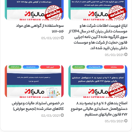
ابلاغ فهرست اطلاعات شرکت­ ها و
سوءاستفاده از گواهی های مواد
موسسات دانش بنیان که در سال 1394 از
۱۸۶-۱۸۷
سوی کارگروه ماده 3 آیین ­نامه اجرایی
05/03/2021
قانون حمایت از شرکت ها و موسسات
دانش بنیان تایید شده اند.
05/03/2021
اصلاح بندهای ۶ ،۷ و ۸ و تبصره بند ۸
در خصوص استرداد مالیات وعوارض
دستورالعمل حسابداری مالیاتی موضوع
کالاهای صادر شده (تجمیع عوارض)
۲۷۲ قانون مالیاتهای مستقیم
02/03/2021
05/03/2021