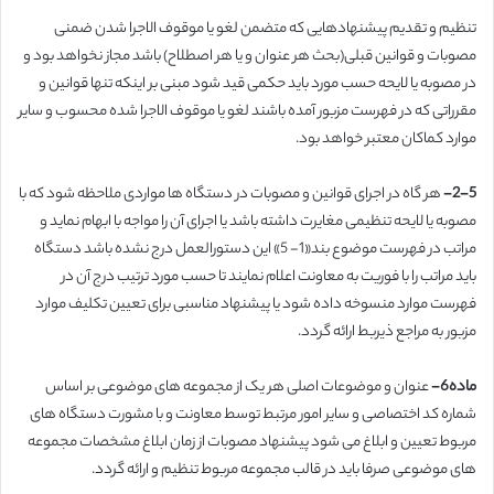
تنظیم و تقدیم پیشنهادهایی که متضمن لغو یا موقوف الاجرا شدن ضمنی
مصوبات و قوانین قبلی(بحث هر عنوان و یا هر اصطلاح) باشد مجاز نخواهد بود و
در مصوبه یا لایحه حسب مورد باید حکمی قید شود مبنی بر اینکه تنها قوانین و
مقرراتی که در فهرست مزبور آمده باشند لغو یا موقوف الاجرا شده محسوب و سایر
موارد کماکان معتبر خواهد بود.
2-5-
هر گاه در اجرای قوانین و مصوبات در دستگاه ها مواردی ملاحظه شود که با
مصوبه یا لایحه تنظیمی مغایرت داشته باشد یا اجرای آن را مواجه با ابهام نماید و
مراتب در فهرست موضوع بند«1- 5» این دستورالعمل درج نشده باشد دستگاه
باید مراتب را با فوریت به معاونت اعلام نمایند تا حسب مورد ترتیب درج آن در
فهرست موارد منسوخه داده شود یا پیشنهاد مناسبی برای تعیین تکلیف موارد
مزبور به مراجع ذیربط ارائه گردد.
ماده6-
عنوان و موضوعات اصلی هر یک از مجموعه های موضوعی بر اساس
شماره کد اختصاصی و سایر امور مرتبط توسط معاونت و با مشورت دستگاه های
مربوط تعیین و ابلاغ می شود پیشنهاد مصوبات از زمان ابلاغ مشخصات مجموعه
های موضوعی صرفا باید در قالب مجموعه مربوط تنظیم و ارائه گردد.