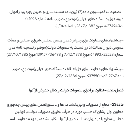
– تصمیمات کمیسیون ماده(7) آیین نامه مستندسازی و تعیین بهره بردار اموال
غیرمنقول دستگاه های اجرایی(موضوع تصویب نامه شماره 41028/
ت274940هـ مورخ 23/7/1382 و اصلاحیه آن).
– پیشنهادهای معاونت برای رفع ایرادهای رییس مجلس شورای اسلامی و هیأت
عمومی دیوان عدالت اداری نسبت به مصوبات دولت(موضوع تصمیم نامه های
شماره 64993/22528 مورخ 7/12/1378 و 139157/36498 مورخ 27/10/1385)
– پیشنهادهای معاونت برای حل اختلاف دستگاه های اجرایی(موضوع تصویب
نامه 212767/ت37550ک مورخ 27/12/1386)
فصل پنجم- نظارت بر اجرای مصوبات دولت و دفاع حقوقی از آنها
ماده23-
دفاع از مصوبات و نیز بخشنامه ها و دستورالعمل های رییس جمهور و
معاون اول ایشان که حسب مورد در هیأت تطبیق مصوبات دولت با قوانین
مجلس مطرح یا در دیوان عدالت اداری از آنها شکایت شده بر عهده معاونت است.