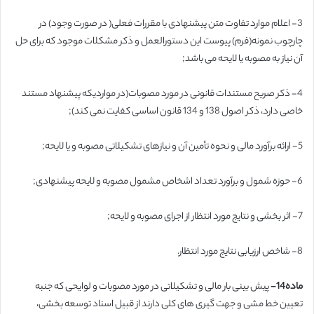
3- اعلام موارد تفاوت متن پیشنهادی با مقررات فعلی( در صورت وجود) در
چارچوب نمونه(فرم) پیوست این دستورالعمل و ذکر مشکلات موجود که برای حل
آن نیاز به مصوبه یا لایحه می باشد;
4- ذکر صریح مستندات قانونی در مورد مصوبات(در مواردیکه پیشنهاد مستند
خاصی دارد، ذکر اصول 138 و 134 قانون اساسی کفایت نمی کند);
5- ارائه برآورد مالی و نحوه تأمین آن و نیازهای تشکیلاتی مصوبه و یا لایحه;
6- حوزه شمول و برآورد تعداد اشخاص مشمول مصوبه و لایحه پیشنهادی;
7- اثر بخشی و نتایج مورد انتظار از اجرای مصوبه و لایحه;
8- شاخص ارزیابی نتایج مورد انتظار.
ماده14-
پیش بینی بار مالی و تشکیلاتی در مورد مصوبات و لوایحی که جنبه
تعیین خط مشی و جهت گیری های کلی دارند از قبیل اسناد توسعه بخشی،