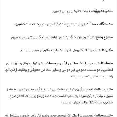
– نماینده ویژه:
معاونت حقوقی رییس جمهور
– دستگاه:
دستگاه اجرائی موضوع ماده(5) قانون مدیریت خدمات کشوری
– مرجع وضع:
هیأت وزیران، کارگروه های وزراء و نمایندگان ویژه رییس جمهور
– آئین نامه:
مصوبه ای که روش اجرای یک یا چند قانون را معین می کند.
– اساسنامه:
مصوبه ای که سازمان، ارگان موسسات و شرکتهای دولتی یا نهادهای
انقلابی یا موسسات عمومی غیر دولتی و سایر اشخاص حقوقی و وظایف ارگان آنها
را به موجب قانون تعیین می کند.
– تصویب نامه:
تصمیم گیری در امور مشخصی که قانونگذار صدور تصویب نامه از
سوی دولت را در آن مورد لازم شمرده است مانندصدور مجوز استخدام موضوع
بند«ی» ماده(125) برنامه چهارم توسعه.
– تصمیم نامه:
تصمیمات اجرائی که توسط مرجع وضع اتخاذ می شود و مشتمل به