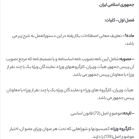
جمهوری اسلامی ایران
فصل اول- کلیات:
ماده1-
تعاریف معانی اصطلاحات بکار رفته در این دستورالعمل به شرح زیر می
باشد:
– مصوبه:
شامل آیین نامه،تصویب نامه،اساسنامه و یا تصمیم نامه که مرجع تصویب
آن رییس جمهور، هیأت وزیران، کارگروههای وزراء، نمایندگان ویژه یک یا چند نفر از
وزراء یا معاونان رییس جمهور می باشد.
هیأت وزیران، کارگروه های وزراء و نمایندگان ویژه یک یا چند نفر از وزراء یا معاونان
رییس جمهور می باشد.
– لایحه:
موضوع اصل (72) قانون اساسی.
– کارگروه وزراء:
کمیسیونها و شوراهایی که تحت هر عنوان وزرای عضو آن، اختیار
موضوع اصل(138) را دارند.